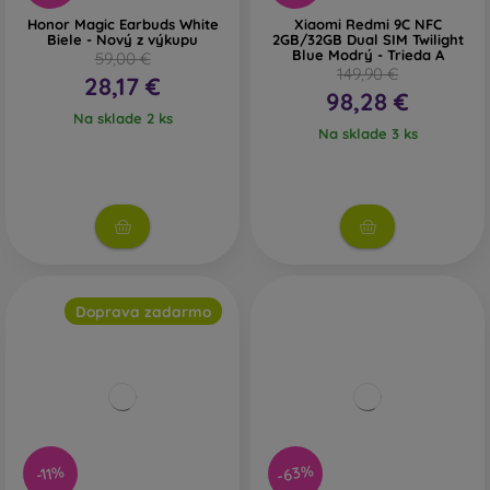
Honor Magic Earbuds White
Xiaomi Redmi 9C NFC
Biele - Nový z výkupu
2GB/32GB Dual SIM Twilight
Blue Modrý - Trieda A
59,00 €
149,90 €
28,17 €
98,28 €
Na sklade 2 ks
Na sklade 3 ks
Doprava zadarmo
-63%
-11%