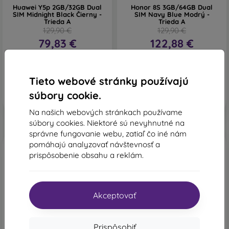
Huawei Y5p 2GB/32GB Dual
Honor 8S 3GB/64GB Dual
SIM Midnight Black Čierny -
SIM Navy Blue Modrý -
Trieda A
Trieda A
129,90 €
129,90 €
79,83 €
122,88 €
Na sklade 4 ks
Na sklade > 5 ks
Tieto webové stránky používajú
súbory cookie.
Na našich webových stránkach používame
súbory cookies. Niektoré sú nevyhnutné na
správne fungovanie webu, zatiaľ čo iné nám
Doprava zadarmo
Doprava zadarmo
pomáhajú analyzovať návštevnosť a
prispôsobenie obsahu a reklám.
Akceptovať
-33%
-21%
Prispôsobiť