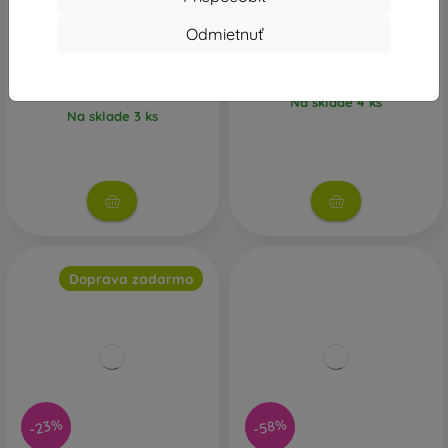
Huawei Watch GT2 46mm
LG K22 2GB/32GB Dual SIM
Matte Black Čierne - Trieda
Titan Sivý - Trieda A
Odmietnuť
A
95,00 €
119,90 €
92,13 €
98,28 €
Na sklade 4 ks
Na sklade 3 ks
Doprava zadarmo
-23%
-58%