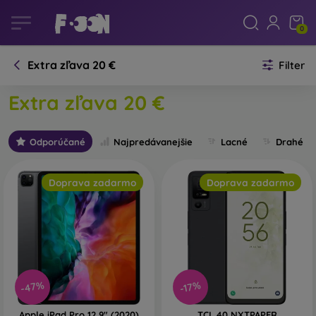
0
Extra zľava 20 €
Filter
Extra zľava 20 €
Odporúčané
Najpredávanejšie
Lacné
Drahé
Doprava zadarmo
Doprava zadarmo
-47%
-17%
Apple iPad Pro 12,9" (2020)
TCL 40 NXTPAPER