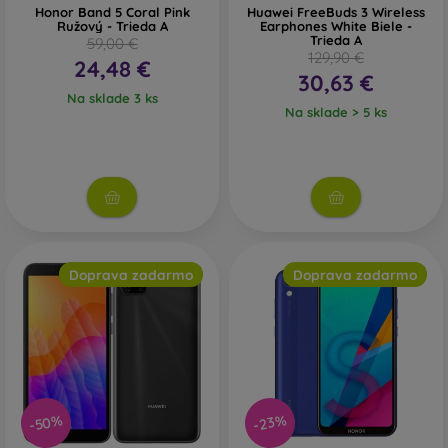
Honor Band 5 Coral Pink
Huawei FreeBuds 3 Wireless
Ružový - Trieda A
Earphones White Biele -
Trieda A
59,00 €
129,90 €
24,48 €
30,63 €
Na sklade 3 ks
Na sklade > 5 ks
Doprava zadarmo
Doprava zadarmo
-50%
-23%