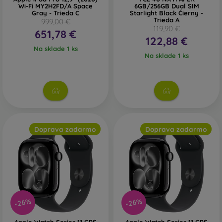
Wi-Fi MY2H2FD/A Space
6GB/256GB Dual SIM
Gray - Trieda C
Starlight Black Čierny -
Trieda A
999,00 €
119,90 €
651,78 €
122,88 €
Na sklade 1 ks
Na sklade 1 ks
Doprava zadarmo
Doprava zadarmo
-26%
-26%