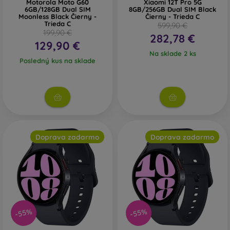
Motorola Moto G60
Xiaomi 12T Pro 5G
6GB/128GB Dual SIM
8GB/256GB Dual SIM Black
Moonless Black Čierny -
Čierny - Trieda C
Trieda C
599,90 €
199,90 €
282,78 €
129,90 €
Na sklade 2 ks
Posledný kus na sklade
Doprava zadarmo
Doprava zadarmo
-55%
-55%