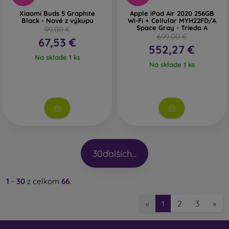
Xiaomi Buds 5 Graphite
Apple iPad Air 2020 256GB
Black - Nové z výkupu
Wi-Fi + Cellular MYH22FD/A
Space Gray - Trieda A
99,00 €
699,00 €
67,53 €
552,27 €
Na sklade 1 ks
Na sklade 1 ks
30
ďalších...
1
-
30
z celkom
66
.
2
3
»
«
1