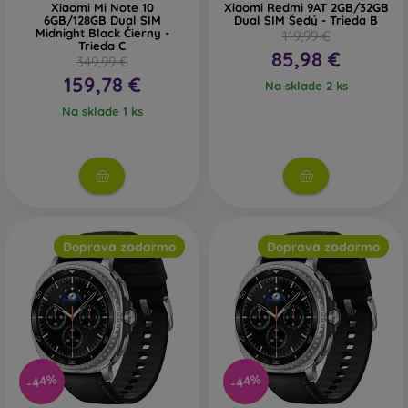
Xiaomi Mi Note 10
Xiaomi Redmi 9AT 2GB/32GB
6GB/128GB Dual SIM
Dual SIM Šedý - Trieda B
Midnight Black Čierny -
119,99 €
Trieda C
85,98 €
349,99 €
159,78 €
Na sklade 2 ks
Na sklade 1 ks
Doprava zadarmo
Doprava zadarmo
-44%
-44%