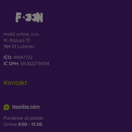
mobil online, s.r.o.
M. Rázusa 13
984 01 Lučenec
IČO:
44547722
IČ DPH:
SK2022734318
Kontakt
info@mobilonline.sk
Napíšte nám
Pondelok až piatok:
Online
8:00 - 15:00