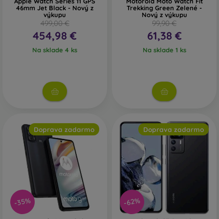
Apple Watch Series 11 GPS
Motorola Moto Watch Fit
46mm Jet Black - Nový z
Trekking Green Zelené -
výkupu
Nový z výkupu
499,00 €
99,90 €
454,98 €
61,38 €
Na sklade 4 ks
Na sklade 1 ks
Doprava zadarmo
Doprava zadarmo
-35%
-62%