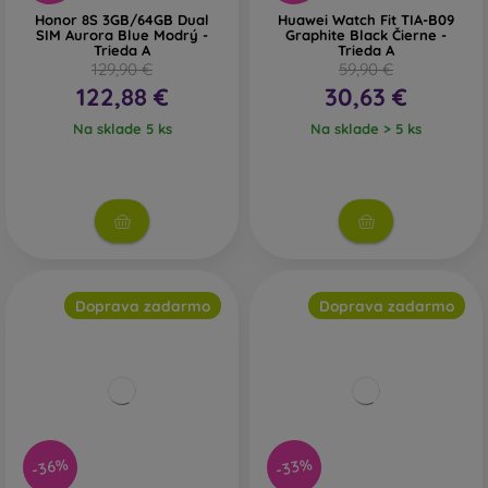
Honor 8S 3GB/64GB Dual
Huawei Watch Fit TIA-B09
SIM Aurora Blue Modrý -
Graphite Black Čierne -
Trieda A
Trieda A
129,90 €
59,90 €
122,88 €
30,63 €
Na sklade 5 ks
Na sklade > 5 ks
Doprava zadarmo
Doprava zadarmo
-36%
-33%