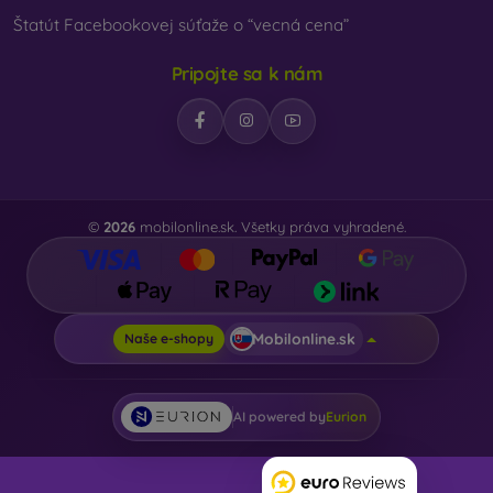
Štatút Facebookovej súťaže o “vecná cena”
Pripojte sa k nám
©
2026
mobilonline.sk. Všetky práva vyhradené.
Mobilonline.sk
Naše e-shopy
AI powered by
Eurion