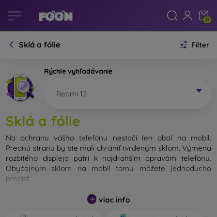
0
Sklá a fólie
Filter
Rýchle vyhľadávanie
Redmi 12
Sklá a fólie
Na ochranu vášho telefónu nestačí len obal na mobil.
Prednú stranu by ste mali chrániť tvrdeným sklom. Výmena
rozbitého displeja patrí k najdrahším opravám telefónu.
Obyčajným sklom na mobil tomu môžete jednoducho
predísť.
Nerozbitné sklo na mobil síce neexistuje, no v prípade pádu
viac info
ostane váš displej zväčša neporušený. Výber tvrdeného
skla by ste však nemali podceňovať. Čím lepšie a odolnejšie