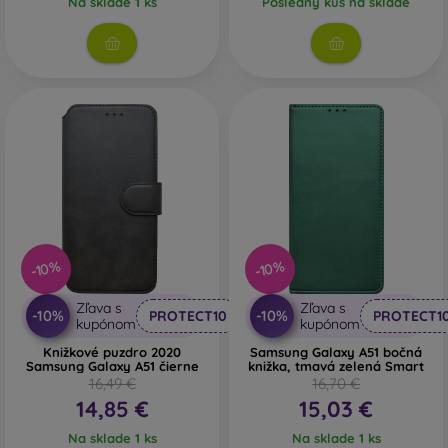
Na sklade 1 ks
Posledný kus na sklade
vybrať len ten svoj.
-10%
-10%
Zľava s
Zľava s
-10%
-10%
PROTECT10
PROTECT1
kupónom
kupónom
Knižkové puzdro 2020
Samsung Galaxy A51 bočná
Samsung Galaxy A51 čierne
knižka, tmavá zelená Smart
16,49 €
16,70 €
14,85 €
15,03 €
Na sklade 1 ks
Na sklade 1 ks