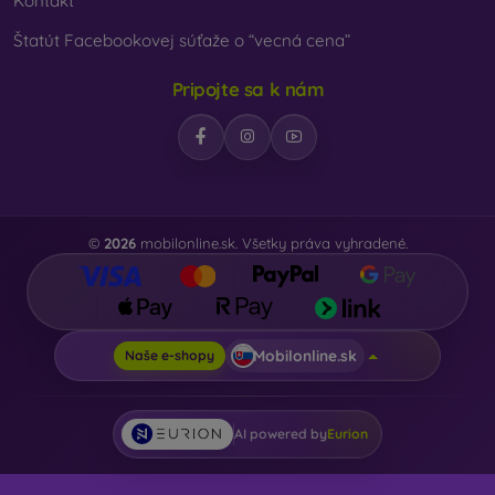
Kontakt
Štatút Facebookovej súťaže o “vecná cena”
Pripojte sa k nám
©
2026
mobilonline.sk. Všetky práva vyhradené.
Mobilonline.sk
Naše e-shopy
AI powered by
Eurion