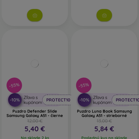
-55%
-55%
Zľava s
Zľava s
-10%
-10%
PROTECT10
PROTECT1
kupónom
kupónom
Puzdro Defender Slide
Puzdro Luna Book Samsung
Samsung Galaxy A51 - čierne
Galaxy A51 - strieborné
12,00 €
13,00 €
5,40 €
5,84 €
Na sklade 2 ks
Posledný kus na sklade