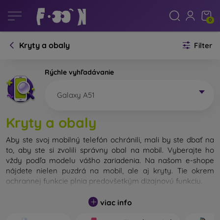
0
Kryty a obaly
Filter
Rýchle vyhľadávanie
Galaxy A51
Kryty a obaly
Aby ste svoj mobilný telefón ochránili, mali by ste dbať na
to, aby ste si zvolili správny obal na mobil. Vyberajte ho
vždy podľa modelu vášho zariadenia. Na našom e-shope
nájdete nielen puzdrá na mobil, ale aj kryty. Tie okrem
ochrannej funkcie plnia predovšetkým dizajnovú funkciu.
Kryt na mobil môžeme nazvať tiež zadný kryt. Je určený na
viac info
ochranu zadnej časti telefónu. Jednotlivé kryty na mobil sa
odlišujú hlavne hrúbkou a použitým materiálom na ich