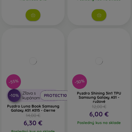
-50%
-55%
Zľava s
Puzdro Shining 3in1 TPU
-10%
PROTECT10
Samsung Galaxy A51 -
kupónom
ružové
Puzdro Luna Book Samsung
12,00 €
Galaxy A51 A515 - čierne
6,00 €
14,00 €
6,30 €
Posledný kus na sklade
Posledný kus na sklade