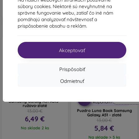
Na sklade 1 ks
súbory cookies. Niektoré sú nevyhnutné na
správne fungovanie webu, zatiaľ čo iné nám
pomáhajú analyzovať návštevnosť a
prispôsobenie obsahu a reklám.
Akceptovať
Prispôsobiť
Odmietnuť
-50%
-55%
Zľava s
Puzdro Elegance Book
-10%
PROTECT1
Samsung Galaxy A51 A515 -
kupónom
ružovo-zlaté
13,00 €
Puzdro Luna Book Samsung
Galaxy A51 - zlaté
6,49 €
13,00 €
5,84 €
Na sklade 2 ks
Na sklade > 5 ks