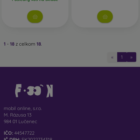
1
-
18
z celkom
18
.
«
1
»
mobil online, s.r.o.
M. Rázusa 13
984 01 Lučenec
IČO:
44547722
IČ DPH:
SK2022734318