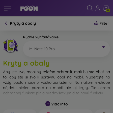
0
Kryty a obaly
Filter
Rýchle vyhľadávanie
Mi Note 10 Pro
Kryty a obaly
Aby ste svoj mobilný telefón ochránili, mali by ste dbať na
to, aby ste si zvolili správny obal na mobil. Vyberajte ho
vždy podľa modelu vášho zariadenia. Na našom e-shope
nájdete nielen puzdrá na mobil, ale aj kryty. Tie okrem
ochrannej funkcie plnia predovšetkým dizajnovú funkciu.
Kryt na mobil môžeme nazvať tiež zadný kryt. Je určený na
viac info
ochranu zadnej časti telefónu. Jednotlivé kryty na mobil sa
odlišujú hlavne hrúbkou a použitým materiálom na ich