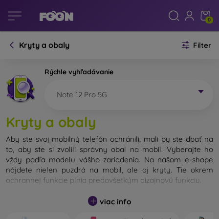
0
Kryty a obaly
Filter
Rýchle vyhľadávanie
Note 12 Pro 5G
Kryty a obaly
Aby ste svoj mobilný telefón ochránili, mali by ste dbať na
to, aby ste si zvolili správny obal na mobil. Vyberajte ho
vždy podľa modelu vášho zariadenia. Na našom e-shope
nájdete nielen puzdrá na mobil, ale aj kryty. Tie okrem
ochrannej funkcie plnia predovšetkým dizajnovú funkciu.
Kryt na mobil môžeme nazvať tiež zadný kryt. Je určený na
viac info
ochranu zadnej časti telefónu. Jednotlivé kryty na mobil sa
odlišujú hlavne hrúbkou a použitým materiálom na ich