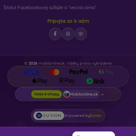
Štatút Facebookovej súťaže o “vecná cena”
Pripojte sa k nám
©
2026
mobilonline.sk. Všetky práva vyhradené.
Mobilonline.sk
Naše e-shopy
AI powered by
Eurion