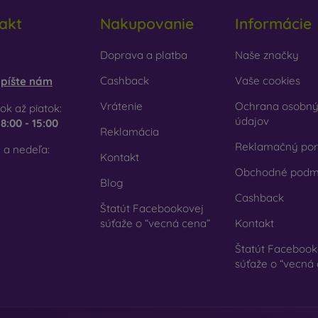
lo
– sklo sa používa len na doplnenie krytov. Dodávajú obalom
akt
Nakupovanie
Informácie
, že sklenený kryt na mobil môže prasknúť.
obilonline.sk
Doprava a platba
Naše značky
cyklovaný materiál
– kompostovateľné obaly na mobil sú vyr
írode môžu 100 % rozložiť. Dôraz na životné prostredie je v súčas
Cashback
Vaše cookies
píšte nám
Vrátenie
Ochrana osobn
ok až piatok:
om e-shope FOON nájdete desiatky zaujímavých krytov na mob
údajov
e
8:00 - 15:00
len ten svoj.
Reklamácia
Reklamačný por
 a nedeľa:
Kontakt
Obchodné podm
Blog
Cashback
Štatút Facebookovej
súťaže o “vecná cena”
Kontakt
Štatút Facebook
súťaže o “vecná