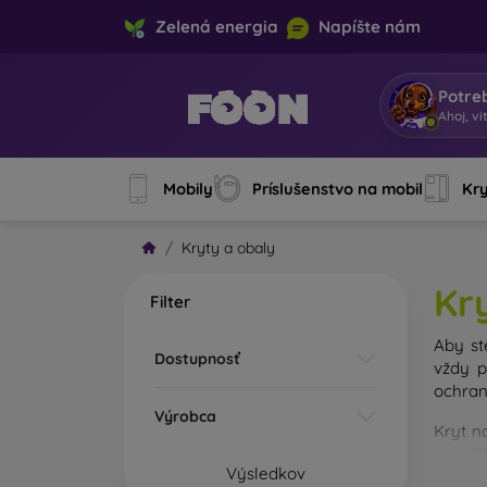
Zelená energia
Napíšte nám
Potre
Ahoj, vi
Mobily
Príslušenstvo na mobil
Kry
Kryty a obaly
Kr
Filter
Aby st
Dostupnosť
vždy p
ochran
Výrobca
Kryt n
sa odl
Výsledkov