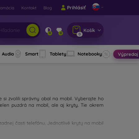
Prihlásiť
lamácia
Kontakt
Blog
Košík
0
0
0
Audio
Smart
Tablety
Notebooky
Výpredaj
e si zvolili správny obal na mobil. Vyberajte ho
len puzdrá na mobil, ale aj kryty. Tie okrem
dnej časti telefónu. Jednotlivé kryty na mobil