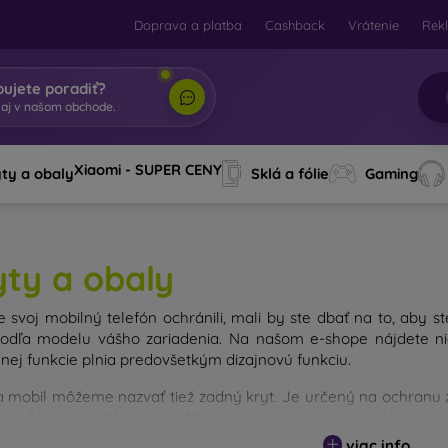
Doprava a platba
Cashback
Vrátenie
Rek
bujete poradiť?
taj v
|
Xiaomi - SUPER CENY
ty a obaly
Sklá a fólie
Gaming
yty a obaly
e svoj mobilný telefón ochránili, mali by ste dbať na to, aby st
odľa modelu vášho zariadenia. Na našom e-shope nájdete nie
nej funkcie plnia predovšetkým dizajnovú funkciu.
a mobil môžeme nazvať tiež zadný kryt. Je určený na ochranu za
išujú hlavne hrúbkou a použitým materiálom na ich výrobu.
viac info