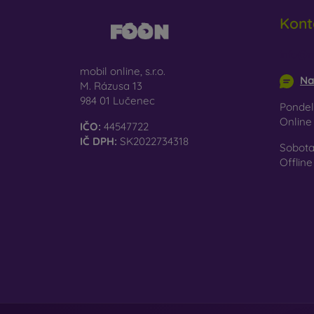
Sk
Kont
je
info@m
Re
mobil online, s.r.o.
pr
Na
M. Rázusa 13
984 01 Lučenec
Pondel
Na naš
Onlin
IČO:
44547722
vybrať 
IČ DPH:
SK2022734318
Sobota
Offline