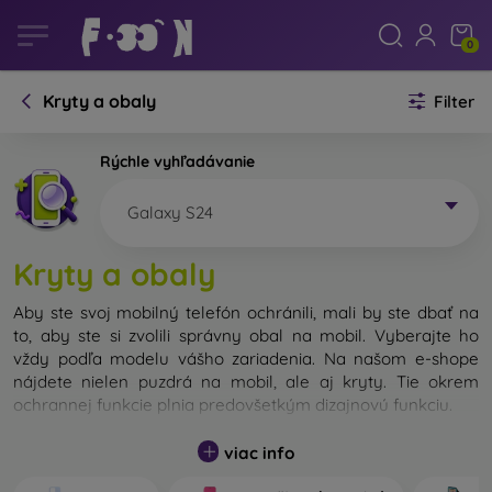
0
Kryty a obaly
Filter
Rýchle vyhľadávanie
Galaxy S24
Kryty a obaly
Aby ste svoj mobilný telefón ochránili, mali by ste dbať na
to, aby ste si zvolili správny obal na mobil. Vyberajte ho
vždy podľa modelu vášho zariadenia. Na našom e-shope
nájdete nielen puzdrá na mobil, ale aj kryty. Tie okrem
ochrannej funkcie plnia predovšetkým dizajnovú funkciu.
Kryt na mobil môžeme nazvať tiež zadný kryt. Je určený na
viac info
ochranu zadnej časti telefónu. Jednotlivé kryty na mobil sa
odlišujú hlavne hrúbkou a použitým materiálom na ich