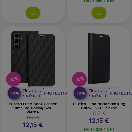
Na sklade > 5 ks
vybrať len ten svoj.
-10%
-10%
Zľava s
Zľava s
-10%
-10%
PROTECT10
PROTECT1
kupónom
kupónom
Puzdro Luna Book Carbon
Puzdro Luna Book Samsung
Samsung Galaxy S24 -
Galaxy S24 - čierne
čierne
13,51 €
13,51 €
12,15 €
12,15 €
Na sklade > 5 ks