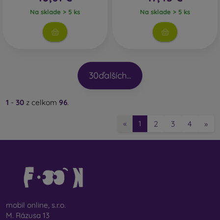
Na sklade > 5 ks
Na sklade > 5 ks
30
ďalších...
1
-
30
z celkom
96
.
2
3
4
»
«
1
mobil online, s.r.o.
M. Rázusa 13