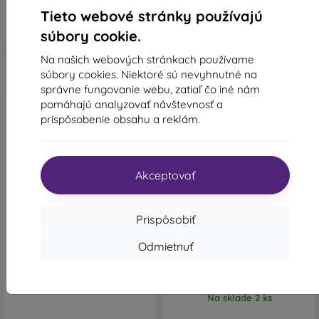
Posledný kus na sklade
Tieto webové stránky používajú
súbory cookie.
Na našich webových stránkach používame
súbory cookies. Niektoré sú nevyhnutné na
správne fungovanie webu, zatiaľ čo iné nám
pomáhajú analyzovať návštevnosť a
prispôsobenie obsahu a reklám.
Akceptovať
-50%
Prispôsobiť
Puzdro Magsafe Matte Clear
Puzdro MagSafe Cover
Samsung Galaxy S24 5G,
Samsung Galaxy S24 5G -
Odmietnuť
matné - čierne
transparentné
14,50 €
14,00 €
7,00 €
Posledný kus na sklade
Na sklade 2 ks