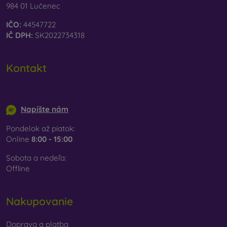
984 01 Lučenec
IČO:
44547722
IČ DPH:
SK2022734318
Kontakt
info@mobilonline.sk
Napíšte nám
Pondelok až piatok:
Online
8:00 - 15:00
Sobota a nedeľa:
Offline
Nakupovanie
Doprava a platba