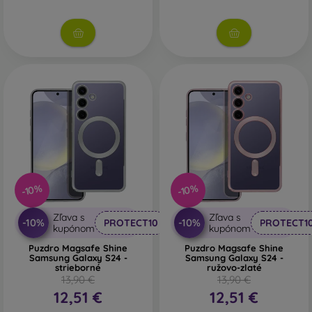
-10%
-10%
Zľava s
Zľava s
-10%
-10%
PROTECT10
PROTECT1
kupónom
kupónom
Puzdro Magsafe Shine
Puzdro Magsafe Shine
Samsung Galaxy S24 -
Samsung Galaxy S24 -
strieborné
ružovo-zlaté
13,90 €
13,90 €
12,51 €
12,51 €