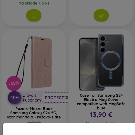
Na sklade > 5 ks
-55%
Zľava s
Case for Samsung S24
-10%
PROTECT10
Electro Mag Cover
kupónom
compatible with MagSafe
blue
Puzdro Mezzo Book
Samsung Galaxy S24 5G,
13,90 €
vzor mandala - ružovo-zlaté
15,01 €
Na sklade > 5 ks
6,75 €