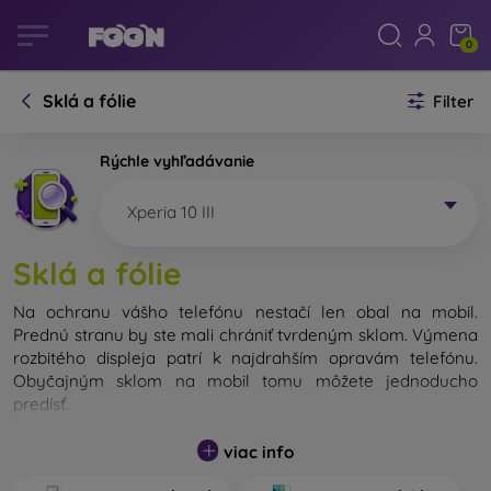
0
Sklá a fólie
Filter
Rýchle vyhľadávanie
Xperia 10 III
Sklá a fólie
Na ochranu vášho telefónu nestačí len obal na mobil.
Prednú stranu by ste mali chrániť tvrdeným sklom. Výmena
rozbitého displeja patrí k najdrahším opravám telefónu.
Obyčajným sklom na mobil tomu môžete jednoducho
predísť.
Nerozbitné sklo na mobil síce neexistuje, no v prípade pádu
viac info
ostane váš displej zväčša neporušený. Výber tvrdeného
skla by ste však nemali podceňovať. Čím lepšie a odolnejšie