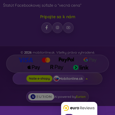
Štatút Facebookovej súťaže o “vecná cena”
Pripojte sa k nám
©
2026
mobilonline.sk. Všetky práva vyhradené.
Mobilonline.sk
Naše e-shopy
AI powered by
Eurion