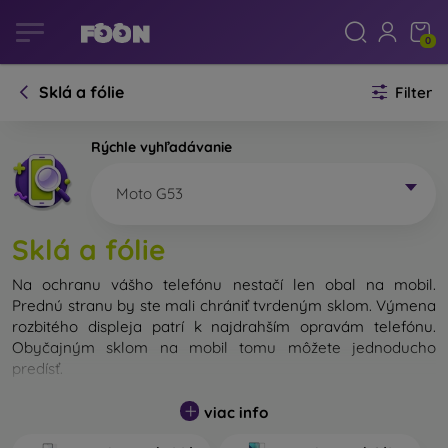
0
Sklá a fólie
Filter
Rýchle vyhľadávanie
Moto G53
Sklá a fólie
Na ochranu vášho telefónu nestačí len obal na mobil.
Prednú stranu by ste mali chrániť tvrdeným sklom. Výmena
rozbitého displeja patrí k najdrahším opravám telefónu.
Obyčajným sklom na mobil tomu môžete jednoducho
predísť.
Nerozbitné sklo na mobil síce neexistuje, no v prípade pádu
viac info
ostane váš displej zväčša neporušený. Výber tvrdeného
skla by ste však nemali podceňovať. Čím lepšie a odolnejšie