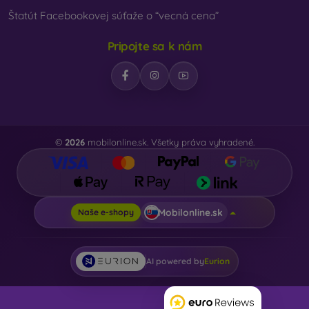
Štatút Facebookovej súťaže o “vecná cena”
Pripojte sa k nám
©
2026
mobilonline.sk. Všetky práva vyhradené.
Mobilonline.sk
Naše e-shopy
AI powered by
Eurion