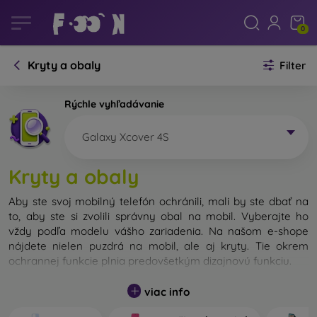
0
Kryty a obaly
Filter
Rýchle vyhľadávanie
Galaxy Xcover 4S
Kryty a obaly
Aby ste svoj mobilný telefón ochránili, mali by ste dbať na
to, aby ste si zvolili správny obal na mobil. Vyberajte ho
vždy podľa modelu vášho zariadenia. Na našom e-shope
nájdete nielen puzdrá na mobil, ale aj kryty. Tie okrem
ochrannej funkcie plnia predovšetkým dizajnovú funkciu.
Kryt na mobil môžeme nazvať tiež zadný kryt. Je určený na
viac info
ochranu zadnej časti telefónu. Jednotlivé kryty na mobil sa
odlišujú hlavne hrúbkou a použitým materiálom na ich