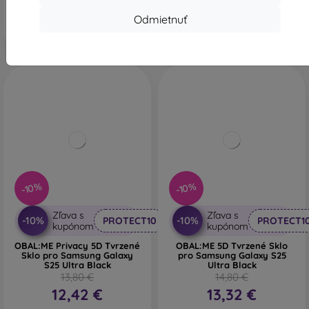
Na sklade > 5 ks
Na sklade 5 ks
Odmietnuť
-10%
-10%
Zľava s
Zľava s
-10%
-10%
PROTECT10
PROTECT1
kupónom
kupónom
OBAL:ME Privacy 5D Tvrzené
OBAL:ME 5D Tvrzené Sklo
Sklo pro Samsung Galaxy
pro Samsung Galaxy S25
S25 Ultra Black
Ultra Black
13,80 €
14,80 €
12,42 €
13,32 €