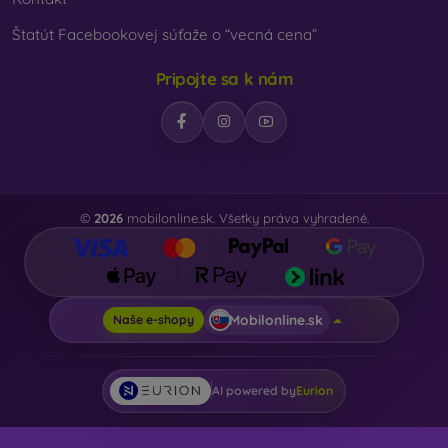
Štatút Facebookovej súťaže o “vecná cena”
Pripojte sa k nám
©
2026
mobilonline.sk. Všetky práva vyhradené.
Mobilonline.sk
Naše e-shopy
AI powered by
Eurion