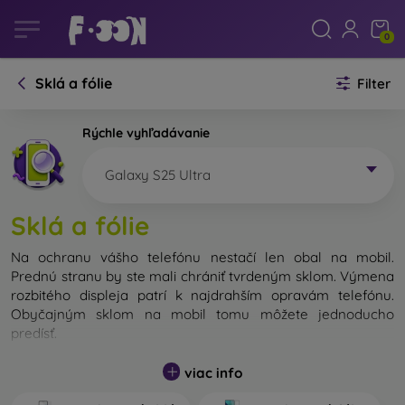
0
Sklá a fólie
Filter
Rýchle vyhľadávanie
Galaxy S25 Ultra
Sklá a fólie
Na ochranu vášho telefónu nestačí len obal na mobil.
Prednú stranu by ste mali chrániť tvrdeným sklom. Výmena
rozbitého displeja patrí k najdrahším opravám telefónu.
Obyčajným sklom na mobil tomu môžete jednoducho
predísť.
Nerozbitné sklo na mobil síce neexistuje, no v prípade pádu
viac info
ostane váš displej zväčša neporušený. Výber tvrdeného
skla by ste však nemali podceňovať. Čím lepšie a odolnejšie