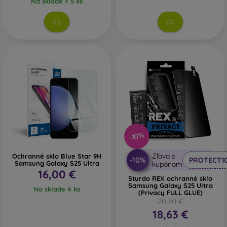
Na sklade > 5 ks
-10%
Zľava s
Ochranné sklo Blue Star 9H
-10%
PROTECT1
Samsung Galaxy S25 Ultra
kupónom
16,00 €
Sturdo REX ochranné sklo
Samsung Galaxy S25 Ultra
Na sklade 4 ks
(Privacy FULL GLUE)
20,70 €
18,63 €