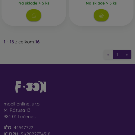
Na sklade > 5 ks
Na sklade > 5 ks
1
-
16
z celkom
16
.
«
1
»
mobil online, s.r.o.
M. Rázusa 13
984 01 Lučenec
IČO:
44547722
IČ DPH:
SK2022734318