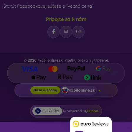
vybrať len ten svoj.
Štatút Facebookovej súťaže o “vecná cena”
Pripojte sa k nám
©
2026
mobilonline.sk. Všetky práva vyhradené.
Mobilonline.sk
Naše e-shopy
AI powered by
Eurion