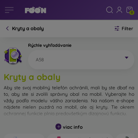
0
Kryty a obaly
Filter
Rýchle vyhľadávanie
A58
Kryty a obaly
Aby ste svoj mobilný telefón ochránili, mali by ste dbať na
to, aby ste si zvolili správny obal na mobil. Vyberajte ho
vždy podľa modelu vášho zariadenia. Na našom e-shope
nájdete nielen puzdrá na mobil, ale aj kryty. Tie okrem
ochrannej funkcie plnia predovšetkým dizajnovú funkciu.
Kryt na mobil môžeme nazvať tiež zadný kryt. Je určený na
viac info
ochranu zadnej časti telefónu. Jednotlivé kryty na mobil sa
odlišujú hlavne hrúbkou a použitým materiálom na ich