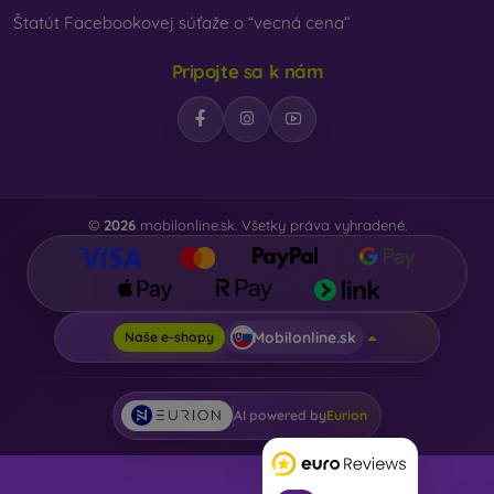
Štatút Facebookovej súťaže o “vecná cena”
Pripojte sa k nám
©
2026
mobilonline.sk. Všetky práva vyhradené.
Mobilonline.sk
Naše e-shopy
AI powered by
Eurion