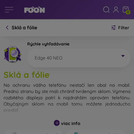
0
Sklá a fólie
Filter
Rýchle vyhľadávanie
Edge 40 NEO
Sklá a fólie
Na ochranu vášho telefónu nestačí len obal na mobil.
Prednú stranu by ste mali chrániť tvrdeným sklom. Výmena
rozbitého displeja patrí k najdrahším opravám telefónu.
Obyčajným sklom na mobil tomu môžete jednoducho
predísť.
Nerozbitné sklo na mobil síce neexistuje, no v prípade pádu
viac info
ostane váš displej zväčša neporušený. Výber tvrdeného
skla by ste však nemali podceňovať. Čím lepšie a odolnejšie