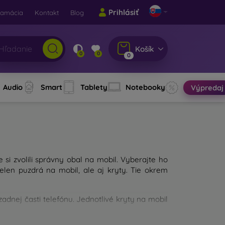
Prihlásiť
lamácia
Kontakt
Blog
Košík
0
0
0
Audio
Smart
Tablety
Notebooky
Výpredaj
e si zvolili správny obal na mobil. Vyberajte ho
len puzdrá na mobil, ale aj kryty. Tie okrem
dnej časti telefónu. Jednotlivé kryty na mobil