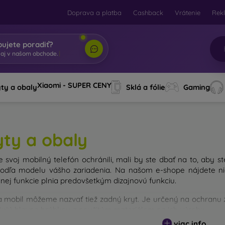
Doprava a platba
Cashback
Vrátenie
Rek
bujete poradiť?
taj v
|
Xiaomi - SUPER CENY
ty a obaly
Sklá a fólie
Gaming
yty a obaly
e svoj mobilný telefón ochránili, mali by ste dbať na to, aby st
odľa modelu vášho zariadenia. Na našom e-shope nájdete nie
nej funkcie plnia predovšetkým dizajnovú funkciu.
a mobil môžeme nazvať tiež zadný kryt. Je určený na ochranu za
išujú hlavne hrúbkou a použitým materiálom na ich výrobu.
viac info