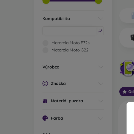
Aké ty
Zá
Kompatibilita
vý
hr
sv
oc
Motorola Moto E32s
za
Motorola Moto G22
Št
va
Výrobca
mo
oc
Značka
Od
Od
mo
Materiál puzdra
sp
Zv
Farba
Ou
pr
te