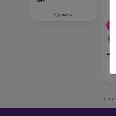
Séria
Zn
Výsledkov
s 
a 
-92
Z akýc
-1
Kryty 
kombin
Puz
Moto
Gu
E32/
vo
Pl
tl
K
Id
1
-
4
z 
D
vý