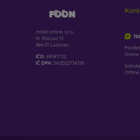
Sk
Kont
je
info@m
Re
mobil online, s.r.o.
pr
Na
M. Rázusa 13
984 01 Lučenec
Pondel
Na naš
Onlin
IČO:
44547722
vybrať 
IČ DPH:
SK2022734318
Sobota
Offline