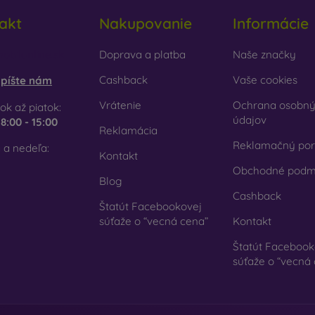
lo
– sklo sa používa len na doplnenie krytov. Dodávajú obalom
akt
Nakupovanie
Informácie
, že sklenený kryt na mobil môže prasknúť.
obilonline.sk
Doprava a platba
Naše značky
cyklovaný materiál
– kompostovateľné obaly na mobil sú vyr
írode môžu 100 % rozložiť. Dôraz na životné prostredie je v súčas
Cashback
Vaše cookies
píšte nám
Vrátenie
Ochrana osobn
ok až piatok:
om e-shope FOON nájdete desiatky zaujímavých krytov na mob
údajov
e
8:00 - 15:00
len ten svoj.
Reklamácia
Reklamačný por
 a nedeľa:
Kontakt
Obchodné podm
Blog
Cashback
Štatút Facebookovej
súťaže o “vecná cena”
Kontakt
Štatút Facebook
súťaže o “vecná