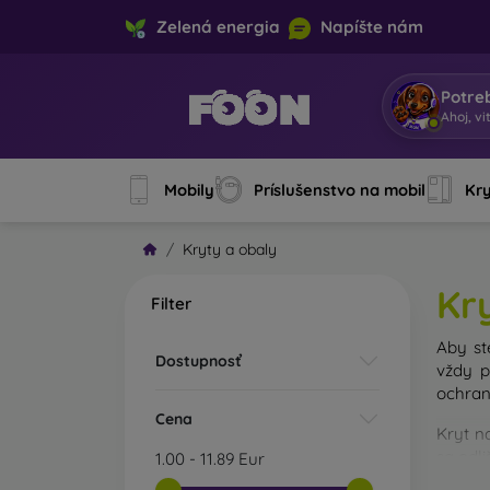
Zelená energia
Napíšte nám
Potre
Ahoj, vi
Mobily
Príslušenstvo na mobil
Kry
Kryty a obaly
Kr
Filter
Aby st
Dostupnosť
vždy p
ochran
Cena
Kryt n
sa odl
1.00
-
11.89
Eur