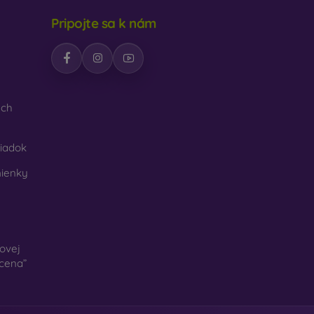
Pripojte sa k nám
ých
iadok
ienky
ovej
 cena”