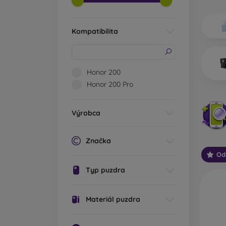
Aké ty
Zá
Kompatibilita
vý
hr
sv
oc
Honor 200
za
Honor 200 Pro
Št
va
Výrobca
mo
oc
Značka
Od
Od
mo
Typ puzdra
sp
Zv
Materiál puzdra
Ou
pr
te