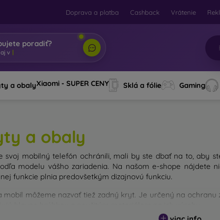
Doprava a platba
Cashback
Vrátenie
Rek
bujete poradiť?
b
|
Xiaomi - SUPER CENY
ty a obaly
Sklá a fólie
Gaming
yty a obaly
e svoj mobilný telefón ochránili, mali by ste dbať na to, aby st
odľa modelu vášho zariadenia. Na našom e-shope nájdete nie
nej funkcie plnia predovšetkým dizajnovú funkciu.
a mobil môžeme nazvať tiež zadný kryt. Je určený na ochranu za
išujú hlavne hrúbkou a použitým materiálom na ich výrobu.
viac info