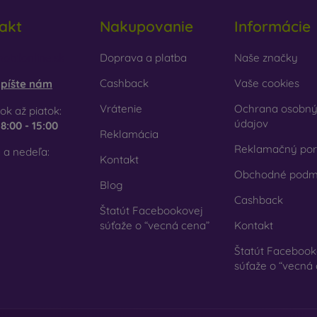
akt
Nakupovanie
Informácie
obilonline.sk
Doprava a platba
Naše značky
Cashback
Vaše cookies
píšte nám
Vrátenie
Ochrana osobn
ok až piatok:
údajov
e
8:00 - 15:00
Reklamácia
Reklamačný por
 a nedeľa:
Kontakt
Obchodné podm
Blog
Cashback
Štatút Facebookovej
súťaže o “vecná cena”
Kontakt
Štatút Facebook
súťaže o “vecná