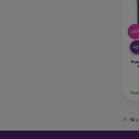
-55
-1
Puz
Posl
1
-
10
z