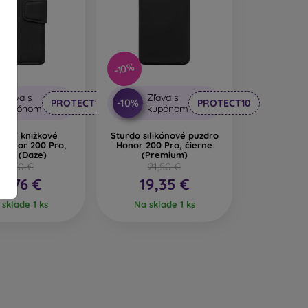
 na mobil zaujímavý dizajn. Nevýhodou pri páde
ábané z recyklovaných materiálov, takže sa v
-10%
nosti veľmi dôležitý.
Zľava s
Zľava s
-10%
PROTECT10
PROTECT10
kupónom
kupónom
il vyrobených z rôznych materiálov. Stačí si
lNET knižkové
Sturdo silikónové puzdro
 Honor 200 Pro,
Honor 200 Pro, čierne
erna (Daze)
(Premium)
17,50 €
21,50 €
15,76 €
19,35 €
sklade 1 ks
Na sklade 1 ks