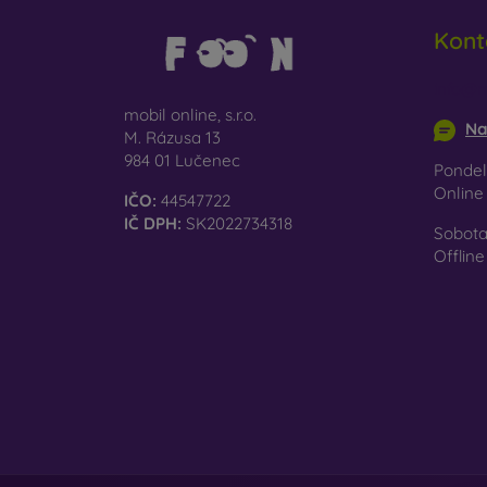
Kont
info@m
mobil online, s.r.o.
Na
M. Rázusa 13
984 01 Lučenec
Pondel
Onlin
IČO:
44547722
IČ DPH:
SK2022734318
Sobota
Offline