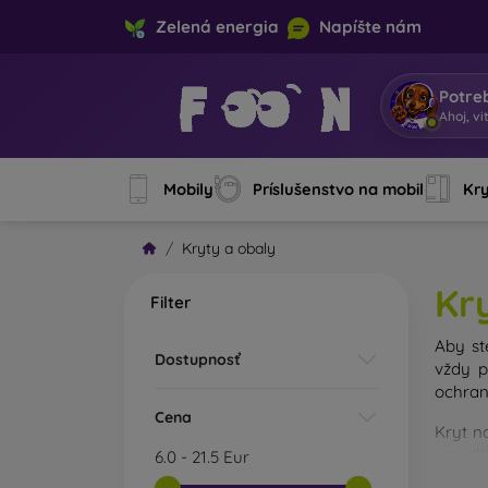
Zelená energia
Napíšte nám
Potre
Som Mo
Mobily
Príslušenstvo na mobil
Kry
Kryty a obaly
Kr
Filter
Aby st
Dostupnosť
vždy p
ochran
Cena
Kryt n
sa odl
6.0
-
21.5
Eur