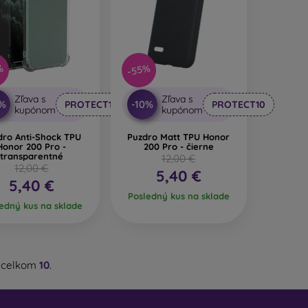
%
-55%
Zľava s
Zľava s
0%
-10%
PROTECT10
PROTECT10
kupónom
kupónom
dro Anti-Shock TPU
Puzdro Matt TPU Honor
Honor 200 Pro -
200 Pro - čierne
transparentné
12,00 €
12,00 €
5,40 €
5,40 €
Posledný kus na sklade
edný kus na sklade
 celkom
10
.