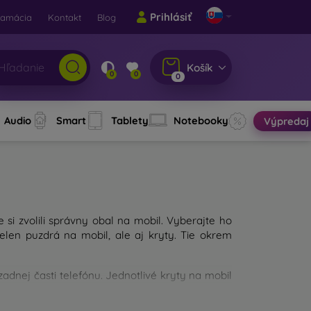
Prihlásiť
lamácia
Kontakt
Blog
Košík
0
0
0
Audio
Smart
Tablety
Notebooky
Výpredaj
e si zvolili správny obal na mobil. Vyberajte ho
len puzdrá na mobil, ale aj kryty. Tie okrem
dnej časti telefónu. Jednotlivé kryty na mobil