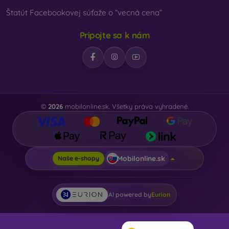
Štatút Facebookovej súťaže o “vecná cena”
Pripojte sa k nám
©
2026
mobilonline.sk. Všetky práva vyhradené.
Mobilonline.sk
Naše e-shopy
AI powered by
Eurion