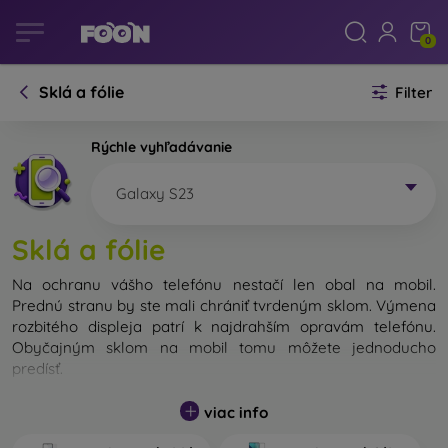
0
Sklá a fólie
Filter
Rýchle vyhľadávanie
Galaxy S23
Sklá a fólie
Na ochranu vášho telefónu nestačí len obal na mobil.
Prednú stranu by ste mali chrániť tvrdeným sklom. Výmena
rozbitého displeja patrí k najdrahším opravám telefónu.
Obyčajným sklom na mobil tomu môžete jednoducho
predísť.
Nerozbitné sklo na mobil síce neexistuje, no v prípade pádu
viac info
ostane váš displej zväčša neporušený. Výber tvrdeného
skla by ste však nemali podceňovať. Čím lepšie a odolnejšie