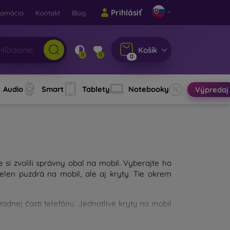
Prihlásiť
lamácia
Kontakt
Blog
Košík
0
0
0
Audio
Smart
Tablety
Notebooky
Výpredaj
e si zvolili správny obal na mobil. Vyberajte ho
len puzdrá na mobil, ale aj kryty. Tie okrem
dnej časti telefónu. Jednotlivé kryty na mobil