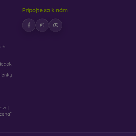
Pripojte sa k nám
ých
iadok
ienky
ovej
 cena”