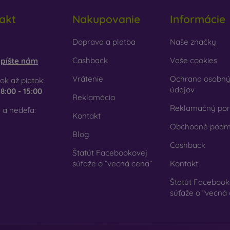
akt
Nakupovanie
Informácie
obilonline.sk
Doprava a platba
Naše značky
Cashback
Vaše cookies
píšte nám
Vrátenie
Ochrana osobn
ok až piatok:
údajov
e
8:00 - 15:00
Reklamácia
Reklamačný por
 a nedeľa:
Kontakt
Obchodné podm
Blog
Cashback
Štatút Facebookovej
súťaže o “vecná cena”
Kontakt
Štatút Facebook
súťaže o “vecná