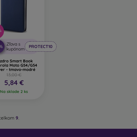
%
Zľava s
0%
PROTECT10
kupónom
zdro Smart Book
rola Moto G54/G54
er - tmavo-modré
13,00 €
5,84 €
Na sklade 2 ks
celkom
9
.