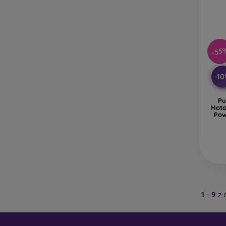
-55
-1
Pu
Moto
Pow
1
-
9
z 