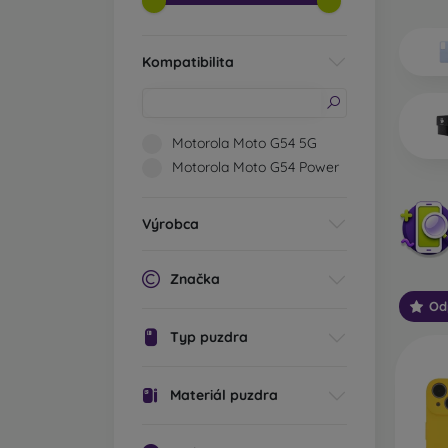
Aké ty
Zá
Kompatibilita
vý
hr
sv
oc
Motorola Moto G54 5G
za
Motorola Moto G54 Power
Št
va
Výrobca
mo
oc
Značka
Od
Od
mo
Typ puzdra
sp
Zv
Materiál puzdra
Ou
pr
te