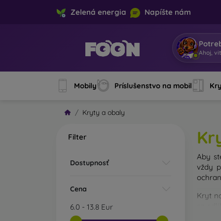
Zelená energia
Napíšte nám
Potre
So
|
Mobily
Príslušenstvo na mobil
Kry
Kryty a obaly
Kr
Filter
Aby st
Dostupnosť
vždy p
ochran
Cena
Kryt n
sa odl
6.0
-
13.8
Eur