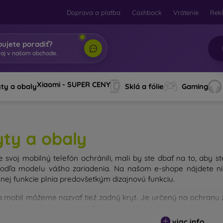
Doprava a platba
Cashback
Vrátenie
Rek
bujete poradiť?
Xiaomi - SUPER CENY
ty a obaly
Sklá a fólie
Gaming
yty a obaly
e svoj mobilný telefón ochránili, mali by ste dbať na to, aby st
odľa modelu vášho zariadenia. Na našom e-shope nájdete nie
nej funkcie plnia predovšetkým dizajnovú funkciu.
a mobil môžeme nazvať tiež zadný kryt. Je určený na ochranu za
išujú hlavne hrúbkou a použitým materiálom na ich výrobu.
viac info