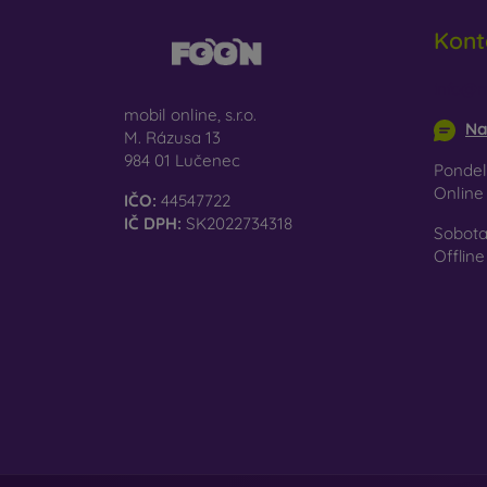
Kont
info@m
mobil online, s.r.o.
Na
M. Rázusa 13
984 01 Lučenec
Pondel
Onlin
IČO:
44547722
IČ DPH:
SK2022734318
Sobota
Offline