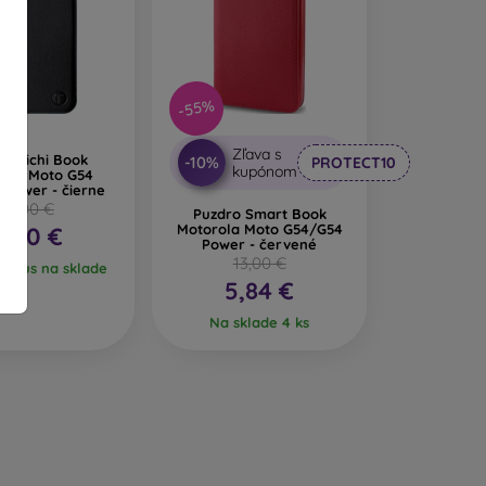
 na mobil zaujímavý dizajn. Nevýhodou pri páde
ábané z recyklovaných materiálov, takže sa v
-55%
nosti veľmi dôležitý.
Zľava s
ro Lichi Book
-10%
PROTECT10
kupónom
il vyrobených z rôznych materiálov. Stačí si
rola Moto G54
 Power - čierne
14,00 €
Puzdro Smart Book
Motorola Moto G54/G54
7,00 €
Power - červené
13,00 €
ý kus na sklade
5,84 €
Na sklade 4 ks