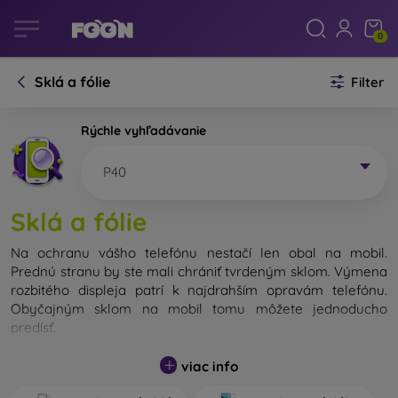
0
Sklá a fólie
Filter
Rýchle vyhľadávanie
P40
Sklá a fólie
Na ochranu vášho telefónu nestačí len obal na mobil.
Prednú stranu by ste mali chrániť tvrdeným sklom. Výmena
rozbitého displeja patrí k najdrahším opravám telefónu.
Obyčajným sklom na mobil tomu môžete jednoducho
predísť.
Nerozbitné sklo na mobil síce neexistuje, no v prípade pádu
viac info
ostane váš displej zväčša neporušený. Výber tvrdeného
skla by ste však nemali podceňovať. Čím lepšie a odolnejšie