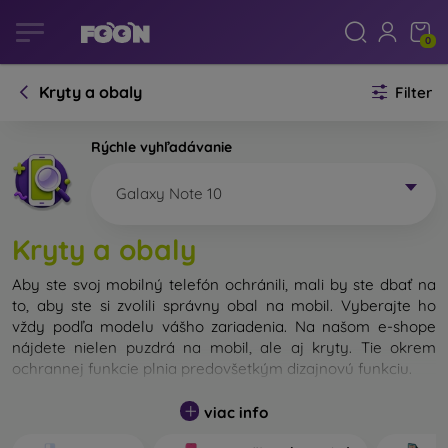
0
Kryty a obaly
Filter
Rýchle vyhľadávanie
Galaxy Note 10
Kryty a obaly
Aby ste svoj mobilný telefón ochránili, mali by ste dbať na
to, aby ste si zvolili správny obal na mobil. Vyberajte ho
vždy podľa modelu vášho zariadenia. Na našom e-shope
nájdete nielen puzdrá na mobil, ale aj kryty. Tie okrem
ochrannej funkcie plnia predovšetkým dizajnovú funkciu.
Kryt na mobil môžeme nazvať tiež zadný kryt. Je určený na
viac info
ochranu zadnej časti telefónu. Jednotlivé kryty na mobil sa
odlišujú hlavne hrúbkou a použitým materiálom na ich