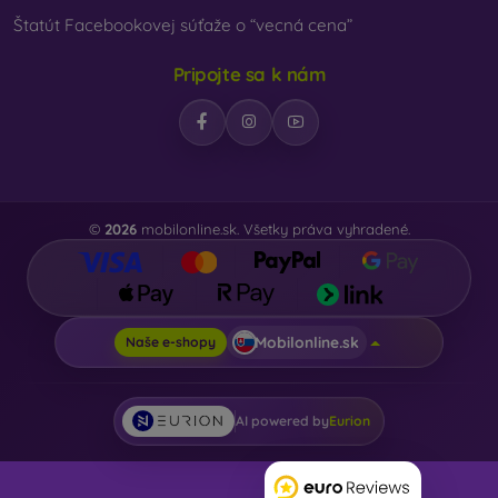
Štatút Facebookovej súťaže o “vecná cena”
Pripojte sa k nám
©
2026
mobilonline.sk. Všetky práva vyhradené.
Mobilonline.sk
Naše e-shopy
AI powered by
Eurion