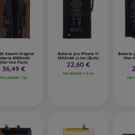
E Xiaomi Original
Baterie pro iPhone 17
Baterie 
aterie 6500mAh
3692mAh Li-Ion (Bulk)
Max 4
(Service Pack)
22,60 €
36,49 €
2
Na sklade > 5 ks
Na sklade 1 ks
Na s