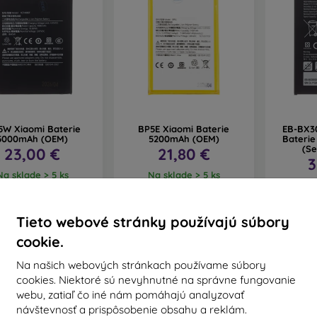
W Xiaomi Baterie
BP5E Xiaomi Baterie
EB-BX3
5000mAh (OEM)
5200mAh (OEM)
Baterie
(Se
23,00 €
21,80 €
3
Na sklade > 5 ks
Na sklade > 5 ks
Na 
Tieto webové stránky používajú súbory
cookie.
Na našich webových stránkach používame súbory
cookies. Niektoré sú nevyhnutné na správne fungovanie
webu, zatiaľ čo iné nám pomáhajú analyzovať
návštevnosť a prispôsobenie obsahu a reklám.