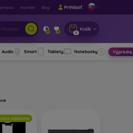
Prihlásiť
lamácia
Kontakt
Blog
Košík
0
0
0
Audio
Smart
Tablety
Notebooky
Výpredaj
ené
rava zadarmo