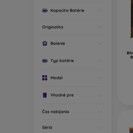
Kapacita Batérie
Originalita
Balenie
BN6
B
Typ batérie
Model
Vhodné pre
Čas nabíjania
Séria