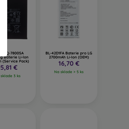
D_HQ-7800SA
BL-42D1FA Baterie pro LG
 Baterie Li-lon
2700mAh Li-Ion (OEM)
 (Service Pack)
16,70 €
5,81 €
Na sklade > 5 ks
sklade 3 ks