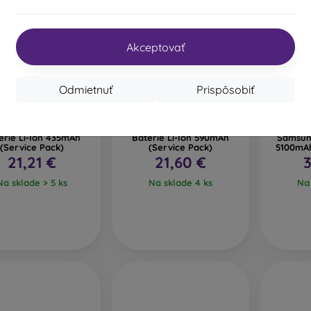
Akceptovať
Odmietnuť
Prispôsobiť
BL325ABY Samsung
EB-BL705ABY Samsung
SCU
erie Li-Ion 435mAh
Baterie Li-Ion 590mAh
Samsung
(Service Pack)
(Service Pack)
5100mAh
21,21 €
21,60 €
3
Na sklade > 5 ks
Na sklade 4 ks
Na 