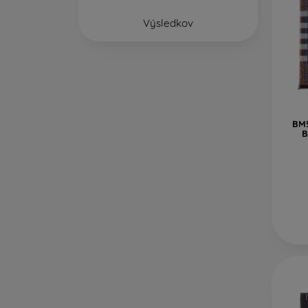
Výsledkov
BM5
B