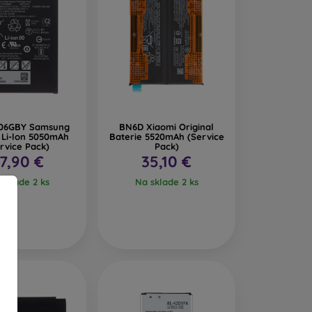
06GBY Samsung
BN6D Xiaomi Original
 Li-lon 5050mAh
Baterie 5520mAh (Service
rvice Pack)
Pack)
7,90 €
35,10 €
sklade 2 ks
Na sklade 2 ks