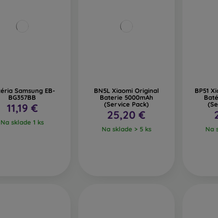
téria Samsung EB-
BN5L Xiaomi Original
BP51 Xi
BG357BB
Baterie 5000mAh
Baté
(Service Pack)
(Se
11,19 €
25,20 €
Na sklade 1 ks
Na sklade > 5 ks
Na s