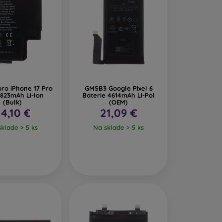
pro iPhone 17 Pro
GMSB3 Google Pixel 6
823mAh Li-Ion
Baterie 4614mAh Li-Pol
(Bulk)
(OEM)
4,10 €
21,09 €
klade > 5 ks
Na sklade > 5 ks