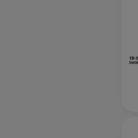
EB-
baté