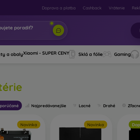
Doprava a platba
Cashback
Vrátenie
Rek
bujete poradiť?
i, tvoj
|
Xiaomi - SUPER CENY
ty a obaly
Sklá a fólie
Gaming
térie
porúčané
Najpredávanejšie
Lacné
Drahé
Zľacn
Novinka
Novinka
Dop