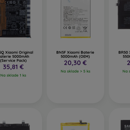
Q Xiaomi Original
BN5F Xiaomi Baterie
BR50 
aterie 5000mAh
5000mAh (OEM)
550
(Service Pack)
20,30 €
2
35,81 €
Na sklade > 5 ks
Na s
Na sklade 1 ks