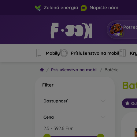
Zelená energia
Napíšte nám
Potre
Som Mob
Mobily
Príslušenstvo na mobil
Kry
Príslušenstvo na mobil
Batérie
Ba
Filter
Dostupnosť
Od
Cena
2.5
-
592.6
Eur