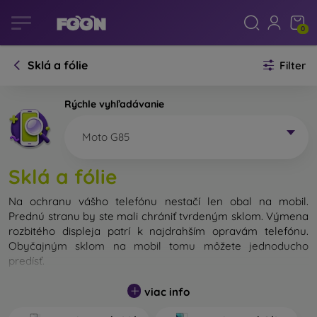
0
Sklá a fólie
Filter
Rýchle vyhľadávanie
Moto G85
Sklá a fólie
Na ochranu vášho telefónu nestačí len obal na mobil.
Prednú stranu by ste mali chrániť tvrdeným sklom. Výmena
rozbitého displeja patrí k najdrahším opravám telefónu.
Obyčajným sklom na mobil tomu môžete jednoducho
predísť.
Nerozbitné sklo na mobil síce neexistuje, no v prípade pádu
viac info
ostane váš displej zväčša neporušený. Výber tvrdeného
skla by ste však nemali podceňovať. Čím lepšie a odolnejšie