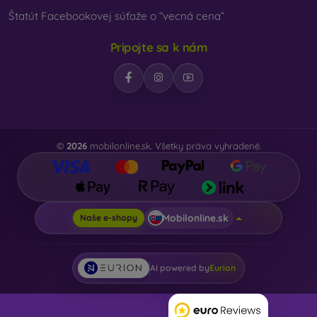
Štatút Facebookovej súťaže o “vecná cena”
Pripojte sa k nám
©
2026
mobilonline.sk. Všetky práva vyhradené.
Mobilonline.sk
Naše e-shopy
AI powered by
Eurion