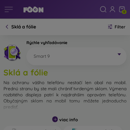
0
Sklá a fólie
Filter
Rýchle vyhľadávanie
Smart 9
Sklá a fólie
Na ochranu vášho telefónu nestačí len obal na mobil.
Prednú stranu by ste mali chrániť tvrdeným sklom. Výmena
rozbitého displeja patrí k najdrahším opravám telefónu.
Obyčajným sklom na mobil tomu môžete jednoducho
predísť.
Nerozbitné sklo na mobil síce neexistuje, no v prípade pádu
viac info
ostane váš displej zväčša neporušený. Výber tvrdeného
skla by ste však nemali podceňovať. Čím lepšie a odolnejšie