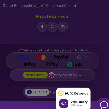
Štatút Facebookovej súťaže o “vecná cena”
Pripojte sa k nám
©
2026
mobilonline.sk. Všetky práva vyhradené.
Mobilonline.sk
Naše e-shopy
AI powered by
Eurion
Velmi dobrý
4.4
1156 recenzí