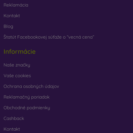
Na našom e-shope FOON nájdete desiatky zaujímavých
Reklamácia
krytov na mobil vyrobených z rôznych materiálov. Stačí si
vybrať len ten svoj.
Kontakt
Blog
Štatút Facebookovej súťaže o “vecná cena”
Informácie
Naše značky
Vaše cookies
Ochrana osobných údajov
Reklamačný poriadok
Obchodné podmienky
Cashback
Kontakt