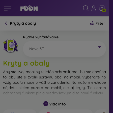
0
Kryty a obaly
Filter
Rýchle vyhľadávanie
Nova 5T
Kryty a obaly
Aby ste svoj mobilný telefón ochránili, mali by ste dbať na
to, aby ste si zvolili správny obal na mobil. Vyberajte ho
vždy podľa modelu vášho zariadenia. Na našom e-shope
nájdete nielen puzdrá na mobil, ale aj kryty. Tie okrem
ochrannej funkcie plnia predovšetkým dizajnovú funkciu.
Kryt na mobil môžeme nazvať tiež zadný kryt. Je určený
viac info
na ochranu zadnej časti telefónu. Jednotlivé kryty na
mobil sa odlišujú hlavne hrúbkou a použitým materiálom