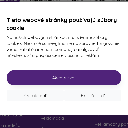
ntálne daná kategória neobsahuje žiadne tovary.
Tieto webové stránky používajú súbory
cookie.
Na našich webových stránkach používame súbory
cookies. Niektoré sú nevyhnutné na správne fungovanie
 celkom
0
.
webu, zatiaľ čo iné nám pomáhajú analyzovať
návštevnosť a prispôsobenie obsahu a reklám.
akt
Nakupovanie
Informácie
Akceptovať
obilonline.sk
Doprava a platba
Naše značky
Odmietnuť
Prispôsobiť
Cashback
Vaše cookies
píšte nám
Vrátenie
Ochrana osobn
ok až piatok:
údajov
e
8:00 - 15:00
Reklamácia
Reklamačný por
 a nedeľa: