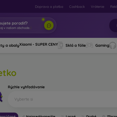
Doprava a platba
Cashback
Vrátenie
Rek
bujete poradiť?
itaj v našom obchod
|
Xiaomi - SUPER CENY
ty a obaly
Sklá a fólie
Gaming
etko
Rýchle vyhľadávanie
Vyberte si
porúčané
Najpredávanejšie
Lacné
Drahé
Zľacn