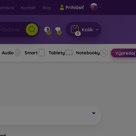
Prihlásiť
lamácia
Kontakt
Blog
Košík
0
0
0
Audio
Smart
Tablety
Notebooky
Výpredaj
ené