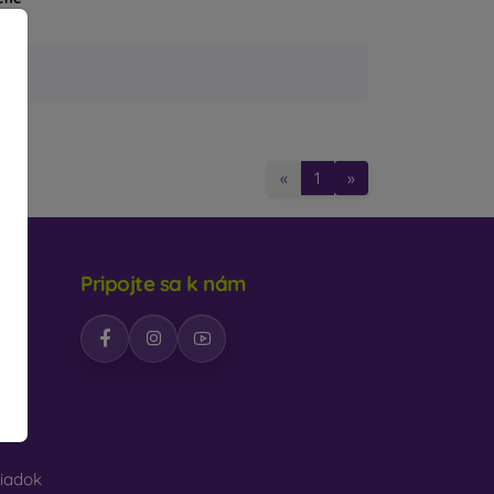
«
1
»
Pripojte sa k nám
ých
iadok