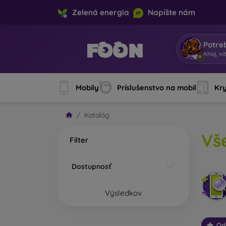
Zelená energia
Napíšte nám
Potre
Ahoj, v
Mobily
Príslušenstvo na mobil
Kry
Katalóg
Vš
Filter
Dostupnosť
Výsledkov
Od