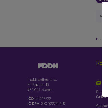
Mome
0
-
0
z
Kont
info@m
mobil online, s.r.o.
Na
M. Rázusa 13
984 01 Lučenec
Pondel
Onlin
IČO:
44547722
IČ DPH:
SK2022734318
Sobota