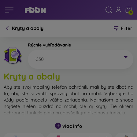
0
Kryty a obaly
Filter
Rýchle vyhľadávanie
C30
Kryty a obaly
Aby ste svoj mobilný telefón ochránili, mali by ste dbať na
to, aby ste si zvolili správny obal na mobil. Vyberajte ho
vždy podľa modelu vášho zariadenia. Na našom e-shope
nájdete nielen puzdrá na mobil, ale aj kryty. Tie okrem
ochrannej funkcie plnia predovšetkým dizajnovú funkciu.
Kryt na mobil môžeme nazvať tiež zadný kryt. Je určený na
viac info
ochranu zadnej časti telefónu. Jednotlivé kryty na mobil sa
odlišujú hlavne hrúbkou a použitým materiálom na ich