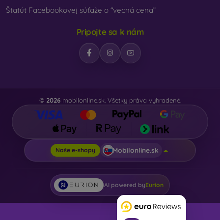
Štatút Facebookovej súťaže o “vecná cena”
Pripojte sa k nám
©
2026
mobilonline.sk. Všetky práva vyhradené.
Mobilonline.sk
Naše e-shopy
AI powered by
Eurion