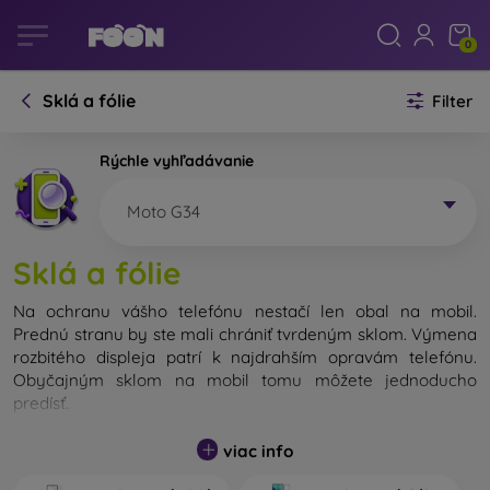
0
Sklá a fólie
Filter
Rýchle vyhľadávanie
Moto G34
Sklá a fólie
Na ochranu vášho telefónu nestačí len obal na mobil.
Prednú stranu by ste mali chrániť tvrdeným sklom. Výmena
rozbitého displeja patrí k najdrahším opravám telefónu.
Obyčajným sklom na mobil tomu môžete jednoducho
predísť.
Nerozbitné sklo na mobil síce neexistuje, no v prípade pádu
viac info
ostane váš displej zväčša neporušený. Výber tvrdeného
skla by ste však nemali podceňovať. Čím lepšie a odolnejšie