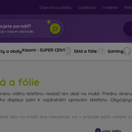
Doprava a platba
Cashback
Vrátenie
Rek
bujete poradiť?
taj v na
|
Xiaomi - SUPER CENY
ty a obaly
Sklá a fólie
Gaming
á a fólie
ranu vášho telefónu nestačí len obal na mobil. Prednú stran
ého displeja patrí k najdrahším opravám telefónu. Obyča
.
itné sklo na mobil síce neexistuje, no v prípade pádu ostane 
y ste však nemali podceňovať. Čím lepšie a odolnejšie sklo na m
u existujú rôzne druhy tvrdených skiel na mobil. Na čo by ste s
viac info