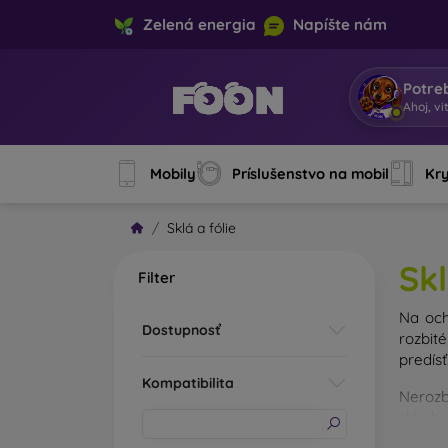
Zelená energia
Napíšte nám
Potre
Ahoj, vi
Mobily
Príslušenstvo na mobil
Kry
Sklá a fólie
Skl
Filter
Na och
Dostupnosť
rozbit
predísť
Kompatibilita
Nerozb
skla b
Na trh