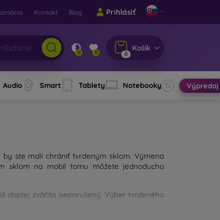
Prihlásiť
lamácia
Kontakt
Blog
Košík
0
0
0
Audio
Smart
Tablety
Notebooky
Výpredaj
u by ste mali chrániť tvrdeným sklom. Výmena
jným sklom na mobil tomu môžete jednoducho
váš displej zväčša neporušený. Výber tvrdeného
obil si vyberiete, tým bude jeho ochrana väčšia.
a mali pri výbere zamerať?