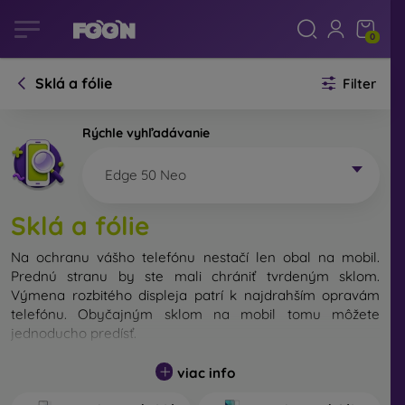
0
Sklá a fólie
Filter
Rýchle vyhľadávanie
Edge 50 Neo
Sklá a fólie
Na ochranu vášho telefónu nestačí len obal na mobil.
Prednú stranu by ste mali chrániť tvrdeným sklom.
Výmena rozbitého displeja patrí k najdrahším opravám
telefónu. Obyčajným sklom na mobil tomu môžete
jednoducho predísť.
Nerozbitné sklo na mobil síce neexistuje, no v prípade
viac info
pádu ostane váš displej zväčša neporušený. Výber
tvrdeného skla by ste však nemali podceňovať. Čím lepšie