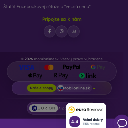
Štatút Facebookovej súťaže o “vecná cena”
Pripojte sa k nám
©
2026
mobilonline.sk. Všetky práva vyhradené.
Mobilonline.sk
Naše e-shopy
AI powered by
Eurion
Velmi dobrý
4.4
1156 recenzí