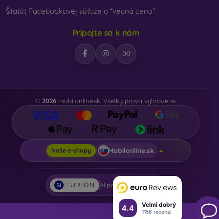
Štatút Facebookovej súťaže o “vecná cena”
Pripojte sa k nám
©
2026
mobilonline.sk. Všetky práva vyhradené.
Mobilonline.sk
Naše e-shopy
AI powered by
Eurion
Velmi dobrý
4.4
1156 recenzí