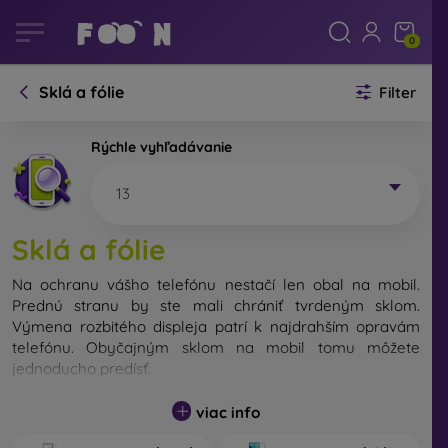
0
Sklá a fólie
Filter
Rýchle vyhľadávanie
13
Sklá a fólie
Na ochranu vášho telefónu nestačí len obal na mobil.
Prednú stranu by ste mali chrániť tvrdeným sklom.
Výmena rozbitého displeja patrí k najdrahším opravám
telefónu. Obyčajným sklom na mobil tomu môžete
jednoducho predísť.
Nerozbitné sklo na mobil síce neexistuje, no v prípade
viac info
pádu ostane váš displej zväčša neporušený. Výber
tvrdeného skla by ste však nemali podceňovať. Čím lepšie