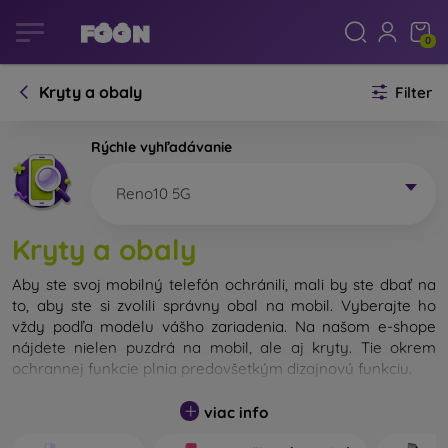
0
Kryty a obaly
Filter
Rýchle vyhľadávanie
Reno10 5G
Kryty a obaly
Aby ste svoj mobilný telefón ochránili, mali by ste dbať na
to, aby ste si zvolili správny obal na mobil. Vyberajte ho
vždy podľa modelu vášho zariadenia. Na našom e-shope
nájdete nielen puzdrá na mobil, ale aj kryty. Tie okrem
ochrannej funkcie plnia predovšetkým dizajnovú funkciu.
Kryt na mobil môžeme nazvať tiež zadný kryt. Je určený na
viac info
ochranu zadnej časti telefónu. Jednotlivé kryty na mobil sa
odlišujú hlavne hrúbkou a použitým materiálom na ich