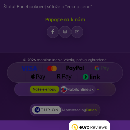
Štatút Facebookovej súťaže o “vecná cena”
Pripojte sa k nám
©
2026
mobilonline.sk. Všetky práva vyhradené.
Mobilonline.sk
Naše e-shopy
AI powered by
Eurion