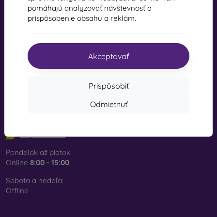
pomáhajú analyzovať návštevnosť a
mobil online, s.r.o.
prispôsobenie obsahu a reklám.
M. Rázusa 13
984 01 Lučenec
IČO:
44547722
Akceptovať
IČ DPH:
SK2022734318
Prispôsobiť
Kontakt
Odmietnuť
info@mobilonline.sk
Napíšte nám
Pondelok až piatok:
Online
8:00 - 15:00
Sobota a nedeľa:
Offline