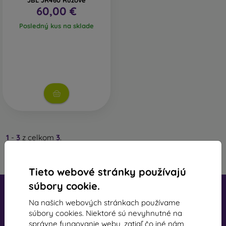
JBL JR460 Ružové
60,00 €
Posledný kus na sklade
1
-
3
z celkom
3
.
«
1
»
Tieto webové stránky používajú
súbory cookie.
Na našich webových stránkach používame
súbory cookies. Niektoré sú nevyhnutné na
správne fungovanie webu, zatiaľ čo iné nám