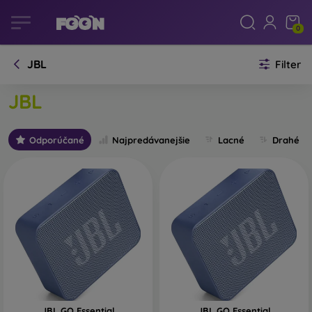
0
JBL
Filter
JBL
Odporúčané
Najpredávanejšie
Lacné
Drahé
JBL GO Essential
JBL GO Essential