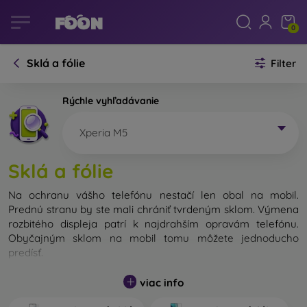
0
Sklá a fólie
Filter
Rýchle vyhľadávanie
Xperia M5
Sklá a fólie
Na ochranu vášho telefónu nestačí len obal na mobil.
Prednú stranu by ste mali chrániť tvrdeným sklom. Výmena
rozbitého displeja patrí k najdrahším opravám telefónu.
Obyčajným sklom na mobil tomu môžete jednoducho
predísť.
Nerozbitné sklo na mobil síce neexistuje, no v prípade pádu
viac info
ostane váš displej zväčša neporušený. Výber tvrdeného
skla by ste však nemali podceňovať. Čím lepšie a odolnejšie