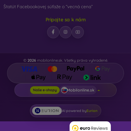
Štatút Facebookovej súťaže o “vecná cena”
Pripojte sa k nám
©
2026
mobilonline.sk. Všetky práva vyhradené.
Mobilonline.sk
Naše e-shopy
AI powered by
Eurion