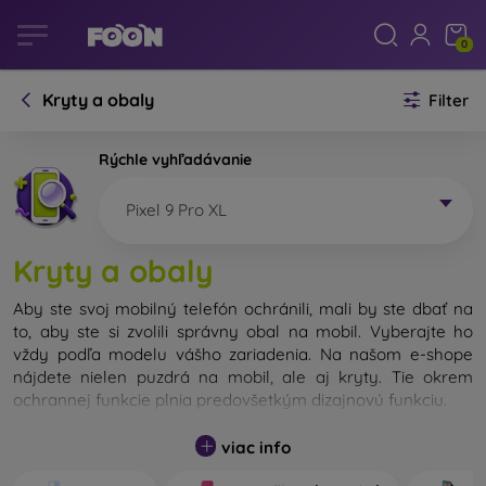
0
Kryty a obaly
Filter
Rýchle vyhľadávanie
Pixel 9 Pro XL
Kryty a obaly
Aby ste svoj mobilný telefón ochránili, mali by ste dbať na
to, aby ste si zvolili správny obal na mobil. Vyberajte ho
vždy podľa modelu vášho zariadenia. Na našom e-shope
nájdete nielen puzdrá na mobil, ale aj kryty. Tie okrem
ochrannej funkcie plnia predovšetkým dizajnovú funkciu.
Kryt na mobil môžeme nazvať tiež zadný kryt. Je určený na
viac info
ochranu zadnej časti telefónu. Jednotlivé kryty na mobil sa
odlišujú hlavne hrúbkou a použitým materiálom na ich