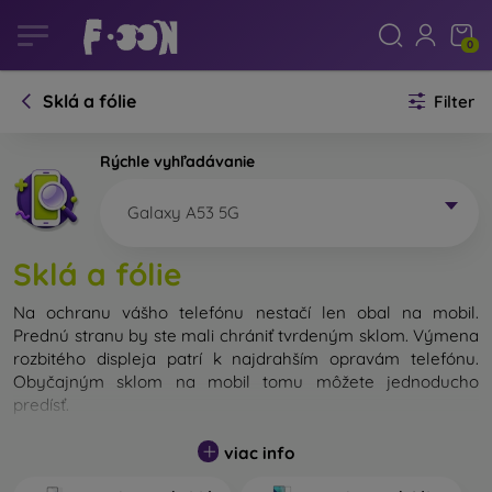
0
Sklá a fólie
Filter
Rýchle vyhľadávanie
Galaxy A53 5G
Sklá a fólie
Na ochranu vášho telefónu nestačí len obal na mobil.
Prednú stranu by ste mali chrániť tvrdeným sklom. Výmena
rozbitého displeja patrí k najdrahším opravám telefónu.
Obyčajným sklom na mobil tomu môžete jednoducho
predísť.
Nerozbitné sklo na mobil síce neexistuje, no v prípade pádu
viac info
ostane váš displej zväčša neporušený. Výber tvrdeného
skla by ste však nemali podceňovať. Čím lepšie a odolnejšie