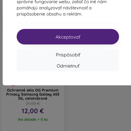
správne fungovanie webu, zatiaľ čo iné nám
Na sklade > 5 ks
pomáhajú analyzovať návštevnosť a
prispôsobenie obsahu a reklám.
Akceptovať
Prispôsobiť
Odmietnuť
-43%
Ochranné sklo OG Premium
Privacy Samsung Galaxy A53
5G, celotvárové
21,00 €
12,00 €
Na sklade > 5 ks