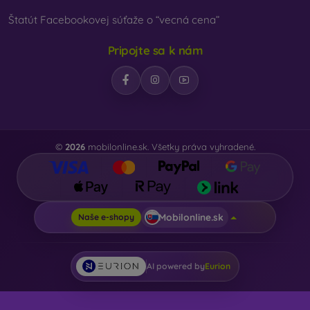
Štatút Facebookovej súťaže o “vecná cena”
Pripojte sa k nám
©
2026
mobilonline.sk. Všetky práva vyhradené.
Mobilonline.sk
Naše e-shopy
AI powered by
Eurion