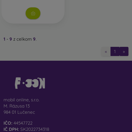
1
-
9
z celkom
9
.
«
1
»
mobil online, s.r.o.
M. Rázusa 13
984 01 Lučenec
IČO:
44547722
IČ DPH:
SK2022734318