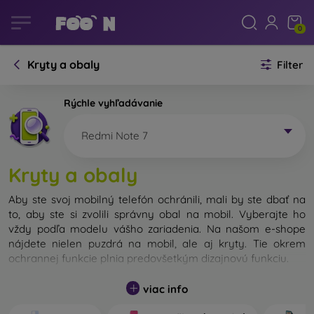
0
Kryty a obaly
Filter
Rýchle vyhľadávanie
Redmi Note 7
Kryty a obaly
Aby ste svoj mobilný telefón ochránili, mali by ste dbať na
to, aby ste si zvolili správny obal na mobil. Vyberajte ho
vždy podľa modelu vášho zariadenia. Na našom e-shope
nájdete nielen puzdrá na mobil, ale aj kryty. Tie okrem
ochrannej funkcie plnia predovšetkým dizajnovú funkciu.
Kryt na mobil môžeme nazvať tiež zadný kryt. Je určený na
viac info
ochranu zadnej časti telefónu. Jednotlivé kryty na mobil sa
odlišujú hlavne hrúbkou a použitým materiálom na ich