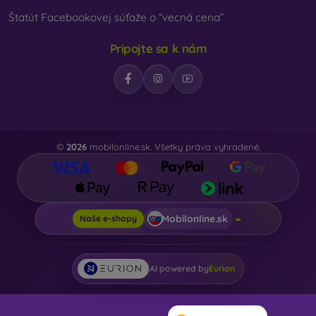
Štatút Facebookovej súťaže o “vecná cena”
Pripojte sa k nám
©
2026
mobilonline.sk. Všetky práva vyhradené.
Mobilonline.sk
Naše e-shopy
AI powered by
Eurion