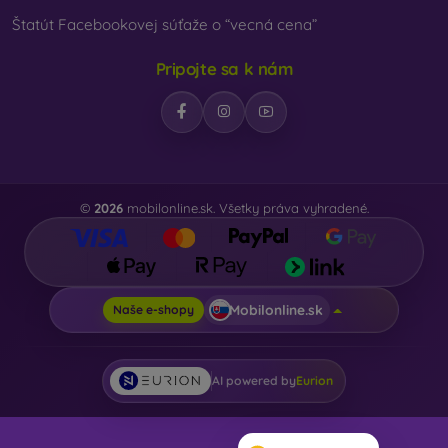
Štatút Facebookovej súťaže o “vecná cena”
Pripojte sa k nám
©
2026
mobilonline.sk. Všetky práva vyhradené.
Mobilonline.sk
Naše e-shopy
AI powered by
Eurion