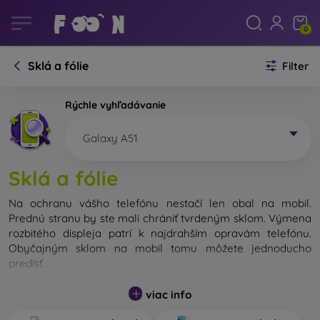
0
Sklá a fólie
Filter
Rýchle vyhľadávanie
Galaxy A51
Sklá a fólie
Na ochranu vášho telefónu nestačí len obal na mobil.
Prednú stranu by ste mali chrániť tvrdeným sklom. Výmena
rozbitého displeja patrí k najdrahším opravám telefónu.
Obyčajným sklom na mobil tomu môžete jednoducho
predísť.
Nerozbitné sklo na mobil síce neexistuje, no v prípade pádu
viac info
ostane váš displej zväčša neporušený. Výber tvrdeného
skla by ste však nemali podceňovať. Čím lepšie a odolnejšie