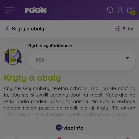
0
Kryty a obaly
Filter
Rýchle vyhľadávanie
P50
Kryty a obaly
Aby ste svoj mobilný telefón ochránili, mali by ste dbať na
to, aby ste si zvolili správny obal na mobil. Vyberajte ho
vždy podľa modelu vášho zariadenia. Na našom e-shope
nájdete nielen puzdrá na mobil, ale aj kryty. Tie okrem
ochrannej funkcie plnia predovšetkým dizajnovú funkciu.
Kryt na mobil môžeme nazvať tiež zadný kryt. Je určený na
viac info
ochranu zadnej časti telefónu. Jednotlivé kryty na mobil sa
odlišujú hlavne hrúbkou a použitým materiálom na ich