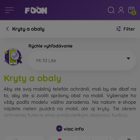
0
Kryty a obaly
Filter
Rýchle vyhľadávanie
Mi 10 Lite
Kryty a obaly
Aby ste svoj mobilný telefón ochránili, mali by ste dbať na
to, aby ste si zvolili správny obal na mobil. Vyberajte ho
vždy podľa modelu vášho zariadenia. Na našom e-shope
nájdete nielen puzdrá na mobil, ale aj kryty. Tie okrem
ochrannej funkcie plnia predovšetkým dizajnovú funkciu.
Kryt na mobil môžeme nazvať tiež zadný kryt. Je určený na
viac info
ochranu zadnej časti telefónu. Jednotlivé kryty na mobil sa
odlišujú hlavne hrúbkou a použitým materiálom na ich