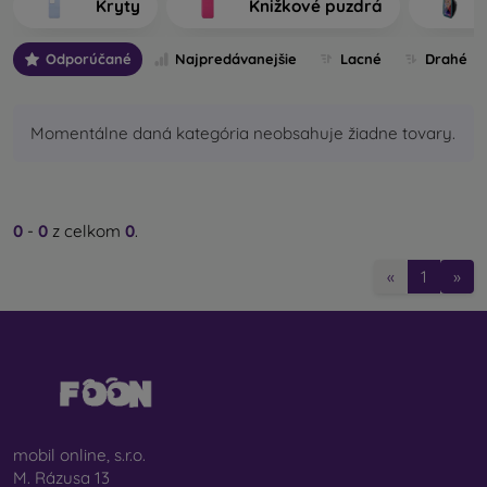
Kryty
Knižkové puzdrá
výrobu.
Odporúčané
Najpredávanejšie
Lacné
Drahé
Aké typy zadných krytov na mobil rozlišujeme?
Základné kryty na mobil s hrúbkou 0,3 mm
– ide o
ultratenké gumené alebo silikónové kryty, ktoré majú
Momentálne daná kategória neobsahuje žiadne tovary.
výbornú pružnosť a sú spoľahlivé. Najčastejšie sa
vyrábajú ako transparentné. Priehľadný obal na mobil s
hrúbkou 0,3 mm je vhodný najmä pre ľudí, ktorí nechcú
skrývať svoj smartfón a jeho peknú farbu chcú ukázať
0
-
0
z celkom
0
.
svetu. Aj napriek tomu však chcú, aby bol ich telefón
chránený. Jeho výhodou je, že nevytláča nalepené
«
1
»
ochranné sklo na mobil. Môžete preto siahnuť aj po
celotvárovom 3D tvrdenom skle, ktoré spolu s krytom
zabezpečí dokonalú ochranu. Jeho jedinou nevýhodou
je nižší tlmiaci účinok pri páde.
Štýlové zadné kryty
– do tejto kategórie spadá
väčšina ponúkaných puzdier. Prichádzajú v
najrôznejších variantoch, motívoch či farbách, a preto
mobil online, s.r.o.
môžete vďaka nim jedinečným spôsobom vyjadriť svoju
M. Rázusa 13