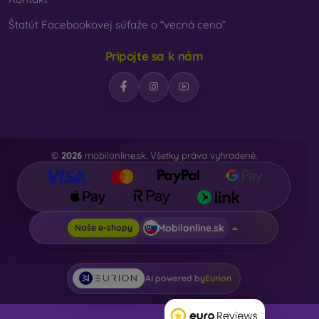
Štatút Facebookovej súťaže o “vecná cena”
Pripojte sa k nám
©
2026
mobilonline.sk. Všetky práva vyhradené.
Mobilonline.sk
Naše e-shopy
AI powered by
Eurion