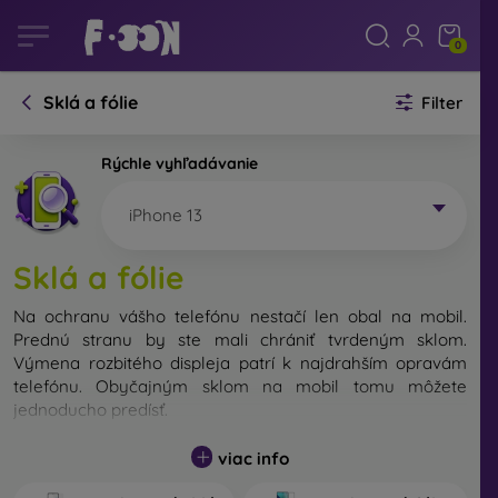
0
Sklá a fólie
Filter
Rýchle vyhľadávanie
iPhone 13
Sklá a fólie
Na ochranu vášho telefónu nestačí len obal na mobil.
Prednú stranu by ste mali chrániť tvrdeným sklom.
Výmena rozbitého displeja patrí k najdrahším opravám
telefónu. Obyčajným sklom na mobil tomu môžete
jednoducho predísť.
Nerozbitné sklo na mobil síce neexistuje, no v prípade
viac info
pádu ostane váš displej zväčša neporušený. Výber
tvrdeného skla by ste však nemali podceňovať. Čím lepšie