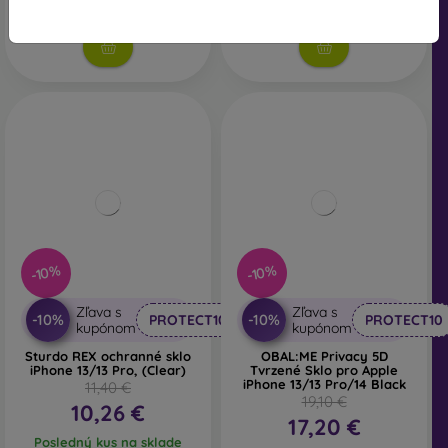
Na sklade > 5 ks
Na sklade > 5 ks
-10%
-10%
Zľava s
Zľava s
-10%
-10%
PROTECT10
PROTECT10
kupónom
kupónom
Sturdo REX ochranné sklo
OBAL:ME Privacy 5D
iPhone 13/13 Pro, (Clear)
Tvrzené Sklo pro Apple
iPhone 13/13 Pro/14 Black
11,40 €
19,10 €
10,26 €
17,20 €
Posledný kus na sklade