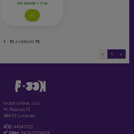
Na sklade > 5 ks
1
-
15
z celkom
15
.
«
1
»
mobil online, s.r.o.
M. Rázusa 13
984 01 Lučenec
IČO:
44547722
IČ DPH:
SK2022734318