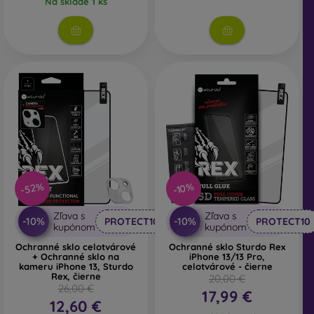
Na sklade 1 ks
-52%
-10%
Zľava s
Zľava s
-10%
-10%
PROTECT10
PROTECT10
kupónom
kupónom
Ochranné sklo celotvárové
Ochranné sklo Sturdo Rex
+ Ochranné sklo na
iPhone 13/13 Pro,
kameru iPhone 13, Sturdo
celotvárové - čierne
Rex, čierne
20,00 €
26,00 €
17,99 €
12,60 €