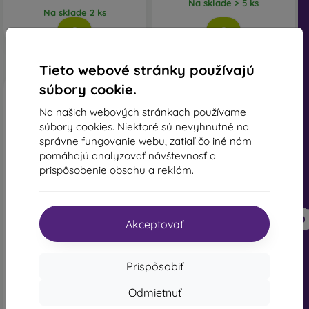
Na sklade > 5 ks
Na sklade 2 ks
Tieto webové stránky používajú
súbory cookie.
Na našich webových stránkach používame
súbory cookies. Niektoré sú nevyhnutné na
správne fungovanie webu, zatiaľ čo iné nám
pomáhajú analyzovať návštevnosť a
prispôsobenie obsahu a reklám.
-10%
-10%
Zľava s
Zľava s
-10%
-10%
PROTECT10
PROTECT10
Akceptovať
kupónom
kupónom
Ochranné sklo Privacy
Tactical Glass Impact
Sturdo Rex iPhone 13/13
Armour sklo pro Apple
Pro, celotvárové
iPhone 13/13 Pro/14
Prispôsobiť
25,01 €
18,11 €
22,51 €
16,30 €
Odmietnuť