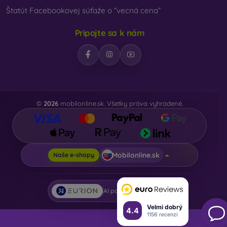
Na našom e-shope FOON nájdete desiatky zaujímavých
Štatút Facebookovej súťaže o “vecná cena”
krytov na mobil vyrobených z rôznych materiálov. Stačí si
vybrať len ten svoj.
Pripojte sa k nám
©
2026
mobilonline.sk. Všetky práva vyhradené.
Mobilonline.sk
Naše e-shopy
AI powered by
Eurion
Velmi dobrý
4.4
1156 recenzí