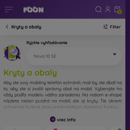
0
Kryty a obaly
Filter
Rýchle vyhľadávanie
Nova 10 SE
Kryty a obaly
Aby ste svoj mobilný telefón ochránili, mali by ste dbať na
to, aby ste si zvolili správny obal na mobil. Vyberajte ho
vždy podľa modelu vášho zariadenia. Na našom e-shope
nájdete nielen puzdrá na mobil, ale aj kryty. Tie okrem
ochrannej funkcie plnia predovšetkým dizajnovú funkciu.
Kryt na mobil môžeme nazvať tiež zadný kryt. Je určený
viac info
na ochranu zadnej časti telefónu. Jednotlivé kryty na
mobil sa odlišujú hlavne hrúbkou a použitým materiálom