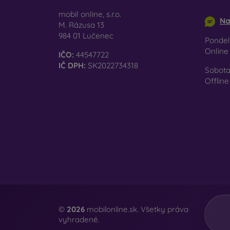
info@m
mobil online, s.r.o.
Na
M. Rázusa 13
984 01 Lučenec
Pondel
Onlin
IČO:
44547722
IČ DPH:
SK2022734318
Sobota
Offline
©
2026
mobilonline.sk. Všetky práva
vyhradené.