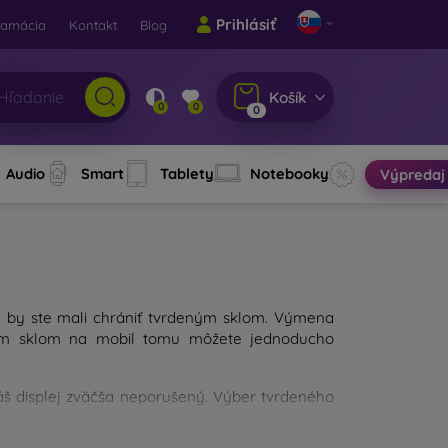
Prihlásiť
lamácia
Kontakt
Blog
Košík
0
0
0
Audio
Smart
Tablety
Notebooky
Výpredaj
u by ste mali chrániť tvrdeným sklom. Výmena
jným sklom na mobil tomu môžete jednoducho
váš displej zväčša neporušený. Výber tvrdeného
obil si vyberiete, tým bude jeho ochrana väčšia.
a mali pri výbere zamerať?