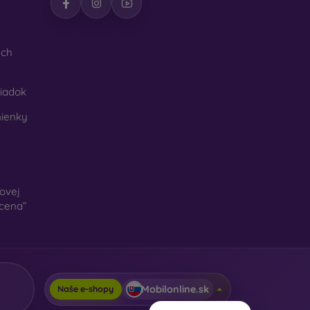
ých
iadok
ienky
ovej
 cena”
Mobilonline.sk
Naše e-shopy