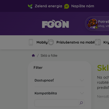
Zelená energia
Napíšte nám
Potre
Ahoj, vi
Mobily
Príslušenstvo na mobil
Kry
Sklá a fólie
Skl
Filter
Na och
Dostupnosť
rozbit
predísť
Kompatibilita
Nerozb
skla b
Na trh