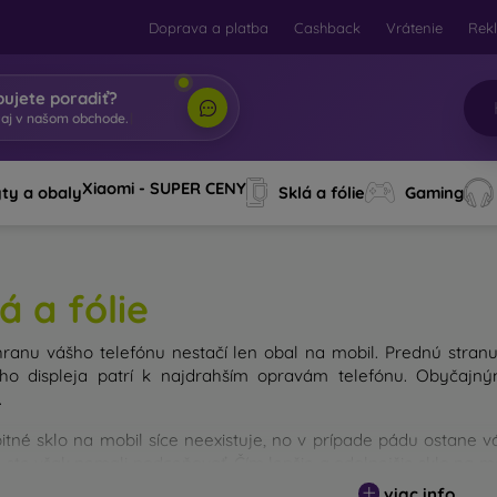
Doprava a platba
Cashback
Vrátenie
Rek
bujete poradiť?
taj
|
Xiaomi - SUPER CENY
ty a obaly
Sklá a fólie
Gaming
á a fólie
ranu vášho telefónu nestačí len obal na mobil. Prednú stran
ého displeja patrí k najdrahším opravám telefónu. Obyča
.
itné sklo na mobil síce neexistuje, no v prípade pádu ostane 
y ste však nemali podceňovať. Čím lepšie a odolnejšie sklo na m
u existujú rôzne druhy tvrdených skiel na mobil. Na čo by ste s
viac info