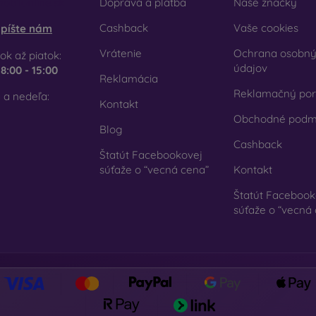
obilonline.sk
Doprava a platba
Naše značky
Cashback
Vaše cookies
píšte nám
Vrátenie
Ochrana osobn
ok až piatok:
údajov
e
8:00 - 15:00
Reklamácia
Reklamačný por
 a nedeľa:
Kontakt
Obchodné podm
Blog
Cashback
Štatút Facebookovej
súťaže o “vecná cena”
Kontakt
Štatút Facebook
súťaže o “vecná