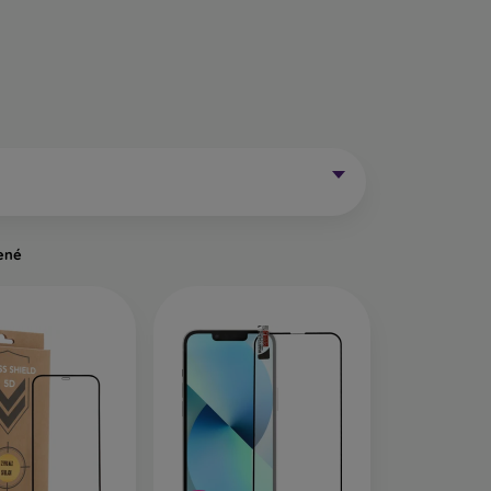
ovenia a je určené pre displeje bez zahnutých
nšie a nechránia tak celý displej. Po bokoch
sklá sa však v súčasnosti už veľmi nevyrábajú,
e sklá na mobil.
m tvrdených skiel na mobil. Určené sú skôr na
líši zaoblenými krajmi. Poskytuje tak lepšiu
o transparentné, prípadne s čiernym okrajom.
 môžete vybrať pevnejší zadný kryt na mobil,
ené
To znamená, že pokrýva celú plochu displeja od
Treba si však dať pozor pri výbere vhodného obalu
ytlačiť. Z toho dôvodu sa odporúča skôr 0,3 mm
skiel na mobil. Sú celotvárové, rovnako ako 3D
ú odolnejšie voči poškriabaniu a dokážu lepšie
funkciu, ktorá zabezpečuje, že displej telefónu
modré svetlo z displeja a tak vie lepšie ochrániť