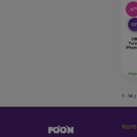
-10
-1
OB
Tvrz
iPhon
Posl
1
-
14
z
Kont