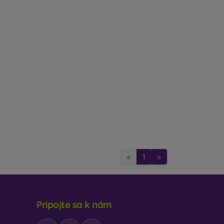
«
1
»
Pripojte sa k nám