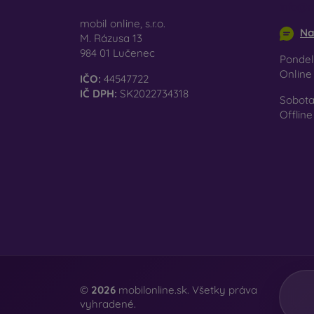
info@m
mobil online, s.r.o.
Na
M. Rázusa 13
984 01 Lučenec
Pondel
Onlin
IČO:
44547722
IČ DPH:
SK2022734318
Sobota
Offline
©
2026
mobilonline.sk. Všetky práva
vyhradené.