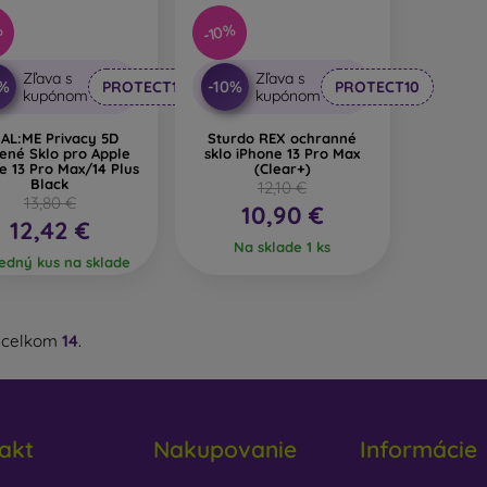
%
-10%
Zľava s
Zľava s
0%
-10%
PROTECT10
PROTECT10
kupónom
kupónom
AL:ME Privacy 5D
Sturdo REX ochranné
ené Sklo pro Apple
sklo iPhone 13 Pro Max
e 13 Pro Max/14 Plus
(Clear+)
Black
12,10 €
13,80 €
10,90 €
12,42 €
Na sklade 1 ks
edný kus na sklade
 celkom
14
.
akt
Nakupovanie
Informácie