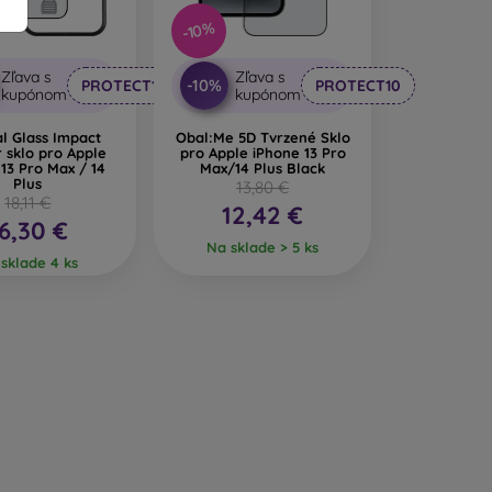
-10%
Zľava s
Zľava s
-10%
PROTECT10
PROTECT10
kupónom
kupónom
al Glass Impact
Obal:Me 5D Tvrzené Sklo
 sklo pro Apple
pro Apple iPhone 13 Pro
13 Pro Max / 14
Max/14 Plus Black
Plus
13,80 €
18,11 €
12,42 €
6,30 €
Na sklade > 5 ks
sklade 4 ks