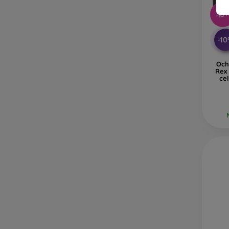
-10
-1
Och
Rex 
ce