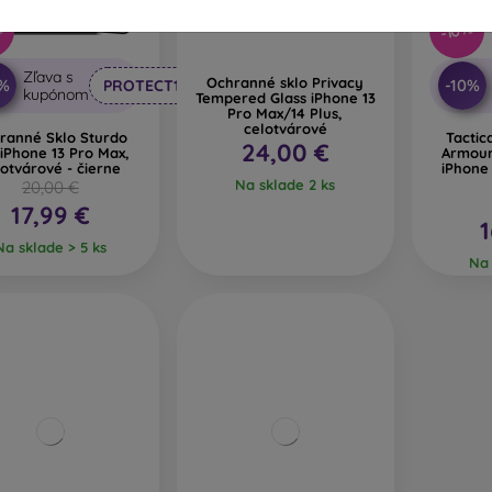
%
-10%
Zľava s
Ochranné sklo Privacy
0%
-10%
PROTECT10
kupónom
Tempered Glass iPhone 13
Pro Max/14 Plus,
celotvárové
ranné Sklo Sturdo
Tactic
24,00 €
iPhone 13 Pro Max,
Armour
lotvárové - čierne
iPhone 
Na sklade 2 ks
20,00 €
17,99 €
1
Na sklade > 5 ks
Na 