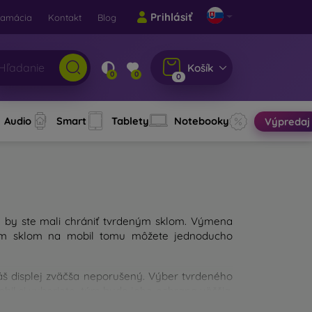
Prihlásiť
lamácia
Kontakt
Blog
Košík
0
0
0
Audio
Smart
Tablety
Notebooky
Výpredaj
u by ste mali chrániť tvrdeným sklom. Výmena
jným sklom na mobil tomu môžete jednoducho
váš displej zväčša neporušený. Výber tvrdeného
obil si vyberiete, tým bude jeho ochrana väčšia.
a mali pri výbere zamerať?