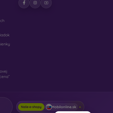
ých
iadok
ienky
ovej
 cena”
Mobilonline.sk
Naše e-shopy