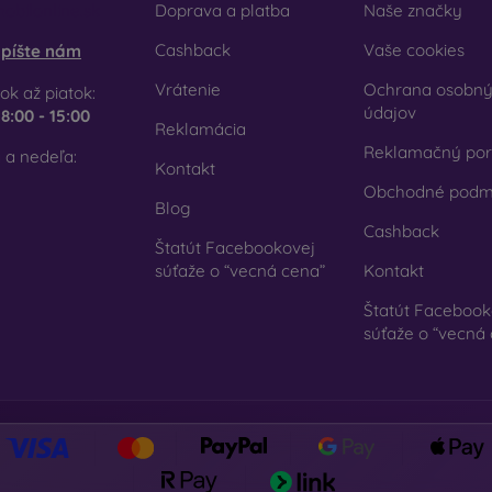
obilonline.sk
Doprava a platba
Naše značky
Cashback
Vaše cookies
píšte nám
Vrátenie
Ochrana osobn
ok až piatok:
údajov
e
8:00 - 15:00
Reklamácia
Reklamačný por
 a nedeľa:
Kontakt
Obchodné podm
Blog
Cashback
Štatút Facebookovej
súťaže o “vecná cena”
Kontakt
Štatút Facebook
súťaže o “vecná