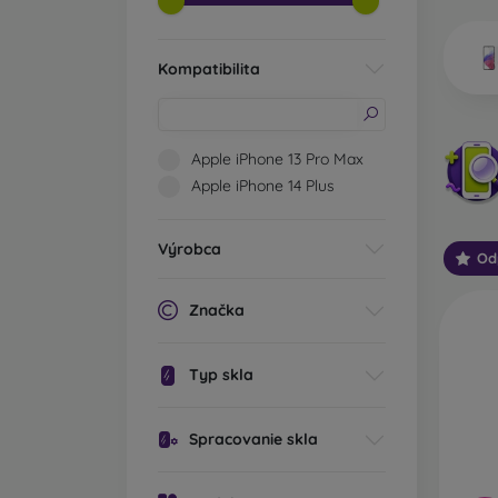
Aké ty
Kompatibilita
Kl
ok
pr
ná
Apple iPhone 13 Pro Max
Oc
Apple iPhone 14 Plus
ro
ma
Oc
Výrobca
pr
Od
Oc
kr
Značka
na
za
Typ skla
Oc
oc
ab
Spracovanie skla
Pr
je
An