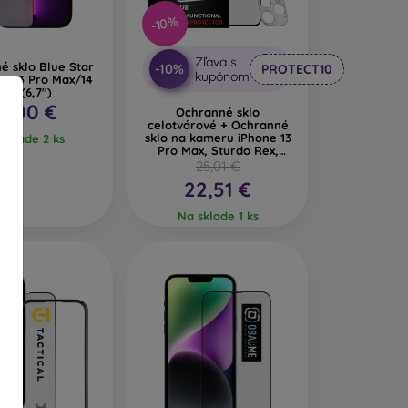
-10%
Zľava s
é sklo Blue Star
-10%
PROTECT10
kupónom
ne 13 Pro Max/14
lus (6,7")
2,00 €
Ochranné sklo
celotvárové + Ochranné
sklo na kameru iPhone 13
sklade 2 ks
Pro Max, Sturdo Rex,
čierne
25,01 €
22,51 €
Na sklade 1 ks