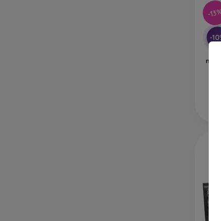
-13
-1
mobi
iP