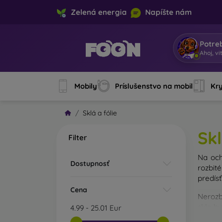
Zelená energia
Napíšte nám
Potre
Som M
|
Mobily
Príslušenstvo na mobil
Kry
Sklá a fólie
Skl
Filter
Na och
Dostupnosť
rozbit
predísť
Cena
Nerozb
skla b
4.99
-
25.01
Eur
Na trh