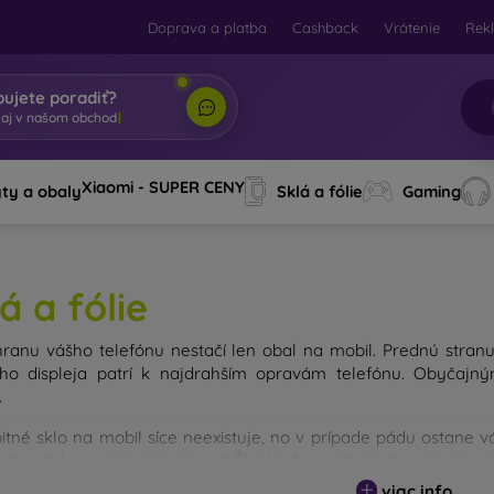
Doprava a platba
Cashback
Vrátenie
Rek
bujete poradiť?
Xiaomi - SUPER CENY
ty a obaly
Sklá a fólie
Gaming
á a fólie
ranu vášho telefónu nestačí len obal na mobil. Prednú stran
ého displeja patrí k najdrahším opravám telefónu. Obyča
.
itné sklo na mobil síce neexistuje, no v prípade pádu ostane 
y ste však nemali podceňovať. Čím lepšie a odolnejšie sklo na m
u existujú rôzne druhy tvrdených skiel na mobil. Na čo by ste s
viac info