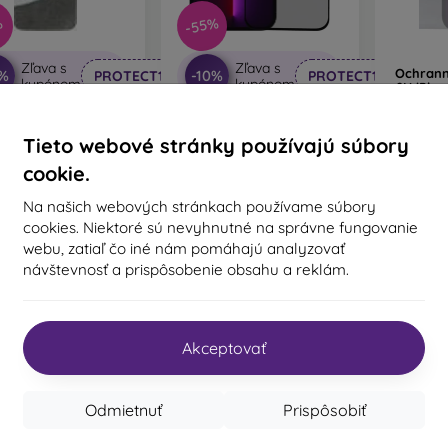
-55%
%
Zľava s
Zľava s
Ochrann
0%
-10%
PROTECT10
PROTECT10
kupónom
kupónom
9H iPho
P
1
lNET sklenená fólia
Ochranné sklo 6D Glass
hone 13 Pro Max,
iPhone 13 Pro Max (6.7)/14
Tieto webové stránky používajú súbory
0.33mm, Q sklo
Plus (6.7) celotvárové -
Na 
čierne
13,14 €
cookie.
20,49 €
11,44 €
9,26 €
Na našich webových stránkach používame súbory
Na sklade 1 ks
cookies. Niektoré sú nevyhnutné na správne fungovanie
Posledný kus na sklade
webu, zatiaľ čo iné nám pomáhajú analyzovať
návštevnosť a prispôsobenie obsahu a reklám.
Akceptovať
Odmietnuť
Prispôsobiť