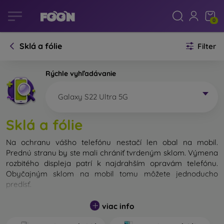
0
Sklá a fólie
Filter
Rýchle vyhľadávanie
Galaxy S22 Ultra 5G
Sklá a fólie
Na ochranu vášho telefónu nestačí len obal na mobil.
Prednú stranu by ste mali chrániť tvrdeným sklom. Výmena
rozbitého displeja patrí k najdrahším opravám telefónu.
Obyčajným sklom na mobil tomu môžete jednoducho
predísť.
Nerozbitné sklo na mobil síce neexistuje, no v prípade pádu
viac info
ostane váš displej zväčša neporušený. Výber tvrdeného
skla by ste však nemali podceňovať. Čím lepšie a odolnejšie