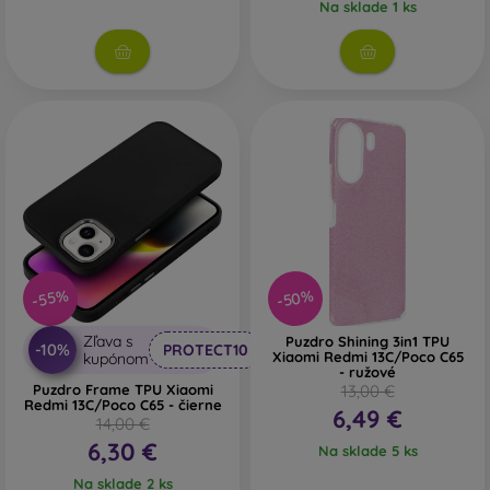
Na sklade 1 ks
-50%
-55%
Zľava s
Puzdro Shining 3in1 TPU
-10%
PROTECT10
Xiaomi Redmi 13C/Poco C65
kupónom
- ružové
Puzdro Frame TPU Xiaomi
13,00 €
Redmi 13C/Poco C65 - čierne
6,49 €
14,00 €
6,30 €
Na sklade 5 ks
Na sklade 2 ks