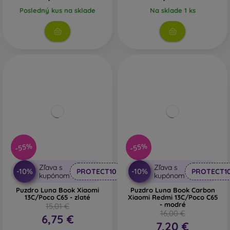
Posledný kus na sklade
Na sklade 1 ks
-55%
-55%
Zľava s
Zľava s
-10%
-10%
PROTECT10
PROTECT1
kupónom
kupónom
Puzdro Luna Book Xiaomi
Puzdro Luna Book Carbon
13C/Poco C65 - zlaté
Xiaomi Redmi 13C/Poco C65
- modré
15,01 €
16,00 €
6,75 €
7,20 €