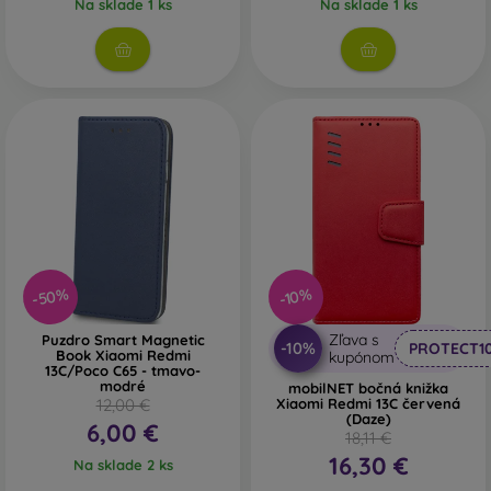
Na sklade 1 ks
Na sklade 1 ks
-50%
-10%
Zľava s
Puzdro Smart Magnetic
-10%
PROTECT1
Book Xiaomi Redmi
kupónom
13C/Poco C65 - tmavo-
modré
mobilNET bočná knižka
12,00 €
Xiaomi Redmi 13C červená
(Daze)
6,00 €
18,11 €
16,30 €
Na sklade 2 ks