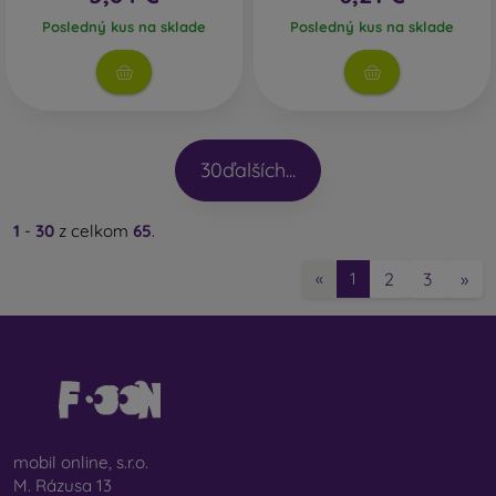
Posledný kus na sklade
Posledný kus na sklade
30
ďalších...
1
-
30
z celkom
65
.
2
3
»
«
1
mobil online, s.r.o.
M. Rázusa 13