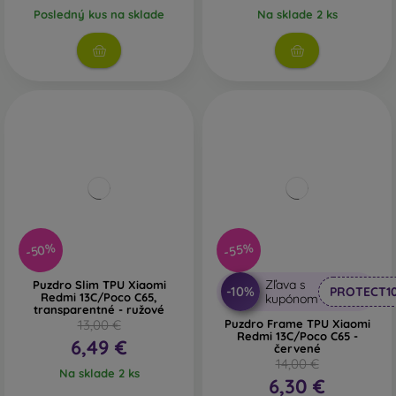
Posledný kus na sklade
Na sklade 2 ks
-50%
-55%
Zľava s
Puzdro Slim TPU Xiaomi
-10%
PROTECT1
Redmi 13C/Poco C65,
kupónom
transparentné - ružové
13,00 €
Puzdro Frame TPU Xiaomi
Redmi 13C/Poco C65 -
6,49 €
červené
14,00 €
Na sklade 2 ks
6,30 €