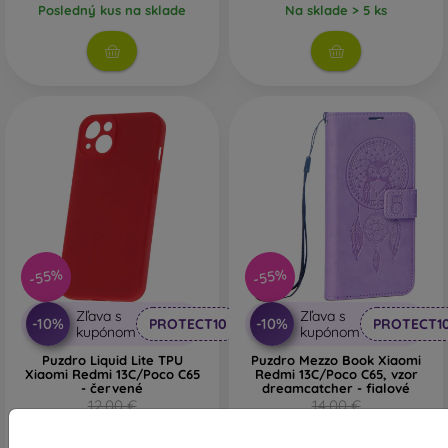
Posledný kus na sklade
Na sklade > 5 ks
-55%
-55%
Zľava s
Zľava s
-10%
-10%
PROTECT10
PROTECT1
kupónom
kupónom
Puzdro Liquid Lite TPU
Puzdro Mezzo Book Xiaomi
Xiaomi Redmi 13C/Poco C65
Redmi 13C/Poco C65, vzor
- červené
dreamcatcher - fialové
12,00 €
14,00 €
5,40 €
6,30 €