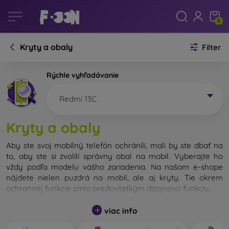
0
Kryty a obaly
Filter
Rýchle vyhľadávanie
Redmi 13C
Kryty a obaly
Aby ste svoj mobilný telefón ochránili, mali by ste dbať na
to, aby ste si zvolili správny obal na mobil. Vyberajte ho
vždy podľa modelu vášho zariadenia. Na našom e-shope
nájdete nielen puzdrá na mobil, ale aj kryty. Tie okrem
ochrannej funkcie plnia predovšetkým dizajnovú funkciu.
Kryt na mobil môžeme nazvať tiež zadný kryt. Je určený na
viac info
ochranu zadnej časti telefónu. Jednotlivé kryty na mobil sa
odlišujú hlavne hrúbkou a použitým materiálom na ich