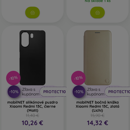
Na sklade 1 ks
vybrať len ten svoj.
-10%
-10%
Zľava s
Zľava s
-10%
-10%
PROTECT10
PROTECT1
kupónom
kupónom
mobilNET silikónové puzdro
mobilNET bočná knižka
Xiaomi Redmi 13C, čierne
Xiaomi Redmi 13C, zlatá
(Matt)
(Lichi)
11,40 €
15,90 €
10,26 €
14,32 €