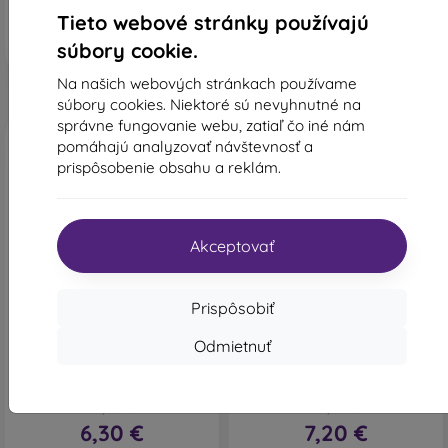
Na sklade 2 ks
Posledný kus na sklade
Tieto webové stránky používajú
súbory cookie.
Na našich webových stránkach používame
súbory cookies. Niektoré sú nevyhnutné na
správne fungovanie webu, zatiaľ čo iné nám
pomáhajú analyzovať návštevnosť a
prispôsobenie obsahu a reklám.
Akceptovať
-55%
-52%
Prispôsobiť
Zľava s
Zľava s
-10%
-10%
PROTECT10
PROTECT1
kupónom
kupónom
Odmietnuť
Puzdro Mezzo Book Xiaomi
Puzdro Tactical Field Book
Redmi 13C/Poco C65, vzor
Xiaomi Redmi 13C/Poco C65
mandala - červené
- čierne
14,00 €
15,01 €
6,30 €
7,20 €