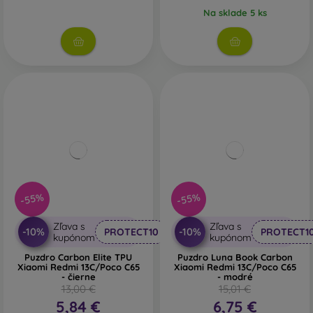
Na sklade 5 ks
-55%
-55%
Zľava s
Zľava s
-10%
-10%
PROTECT10
PROTECT1
kupónom
kupónom
Puzdro Carbon Elite TPU
Puzdro Luna Book Carbon
Xiaomi Redmi 13C/Poco C65
Xiaomi Redmi 13C/Poco C65
- čierne
- modré
13,00 €
15,01 €
5,84 €
6,75 €