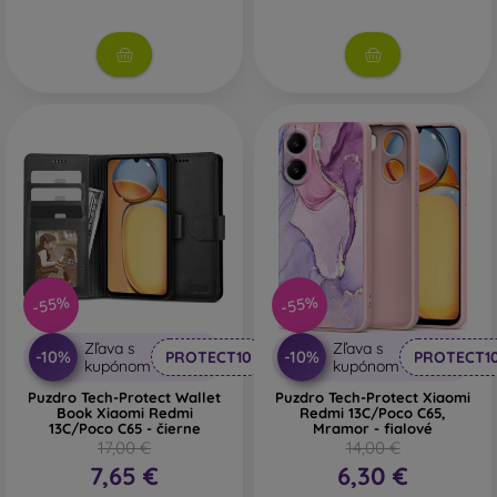
-55%
-55%
Zľava s
Zľava s
-10%
-10%
PROTECT10
PROTECT1
kupónom
kupónom
Puzdro Tech-Protect Wallet
Puzdro Tech-Protect Xiaomi
Book Xiaomi Redmi
Redmi 13C/Poco C65,
13C/Poco C65 - čierne
Mramor - fialové
17,00 €
14,00 €
7,65 €
6,30 €