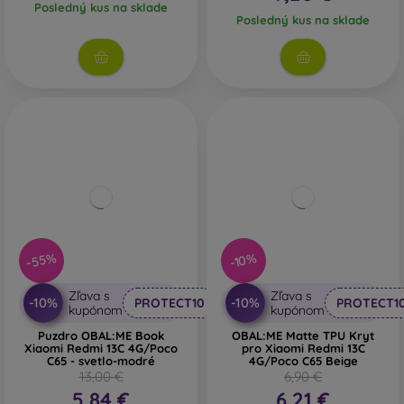
Posledný kus na sklade
Posledný kus na sklade
-55%
-10%
Zľava s
Zľava s
-10%
-10%
PROTECT10
PROTECT1
kupónom
kupónom
Puzdro OBAL:ME Book
OBAL:ME Matte TPU Kryt
Xiaomi Redmi 13C 4G/Poco
pro Xiaomi Redmi 13C
C65 - svetlo-modré
4G/Poco C65 Beige
13,00 €
6,90 €
5,84 €
6,21 €