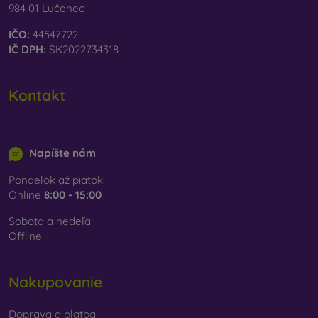
984 01 Lučenec
IČO:
44547722
IČ DPH:
SK2022734318
Kontakt
info@mobilonline.sk
Napíšte nám
Pondelok až piatok:
Online
8:00 - 15:00
Sobota a nedeľa:
Offline
Nakupovanie
Doprava a platba