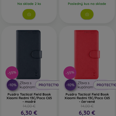
Na sklade 2 ks
Posledný kus na sklade
-55%
-55%
Zľava s
Zľava s
-10%
-10%
PROTECT10
PROTECT1
kupónom
kupónom
Puzdro Tactical Field Book
Puzdro Tactical Field Book
Xiaomi Redmi 13C/Poco C65
Xiaomi Redmi 13C/Poco C65
- modré
- červené
14,00 €
14,00 €
6,30 €
6,30 €