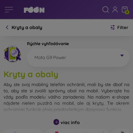
0
Kryty a obaly
Filter
Rýchle vyhľadávanie
Moto G9 Power
Kryty a obaly
Aby ste svoj mobilný telefón ochránili, mali by ste dbať na
to, aby ste si zvolili správny obal na mobil. Vyberajte ho
vždy podľa modelu vášho zariadenia. Na našom e-shope
nájdete nielen puzdrá na mobil, ale aj kryty. Tie okrem
ochrannej funkcie plnia predovšetkým dizajnovú funkciu.
Kryt na mobil môžeme nazvať tiež zadný kryt. Je určený na
viac info
ochranu zadnej časti telefónu. Jednotlivé kryty na mobil sa
odlišujú hlavne hrúbkou a použitým materiálom na ich