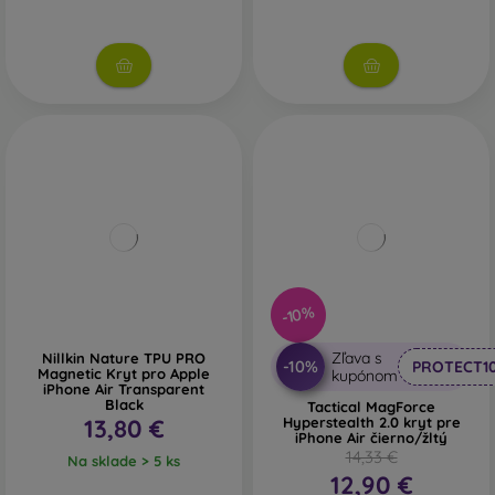
-10%
Zľava s
Nillkin Nature TPU PRO
-10%
PROTECT1
Magnetic Kryt pro Apple
kupónom
iPhone Air Transparent
Black
Tactical MagForce
13,80 €
Hyperstealth 2.0 kryt pre
iPhone Air čierno/žltý
14,33 €
Na sklade > 5 ks
12,90 €