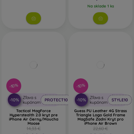
Na sklade 1 ks
-10%
-10%
Zľava s
Zľava s
-10%
-10%
PROTECT10
STYLE10
kupónom
kupónom
Tactical MagForce
Guess PU Leather 4G Strass
Hyperstealth 2.0 kryt pre
Triangle Logo Gold Frame
iPhone Air čierny/Moucha
MagSafe Zadní Kryt pro
Moose
iPhone Air Brown
14,33 €
22,60 €