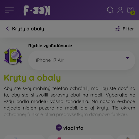
0
Kryty a obaly
Filter
Rýchle vyhľadávanie
iPhone 17 Air
Kryty a obaly
Aby ste svoj mobilný telefón ochránili, mali by ste dbať na
to, aby ste si zvolili správny obal na mobil. Vyberajte ho
vždy podľa modelu vášho zariadenia. Na našom e-shope
nájdete nielen puzdrá na mobil, ale aj kryty. Tie okrem
ochrannej funkcie plnia predovšetkým dizajnovú funkciu.
Kryt na mobil môžeme nazvať tiež zadný kryt. Je určený na
viac info
ochranu zadnej časti telefónu. Jednotlivé kryty na mobil sa
odlišujú hlavne hrúbkou a použitým materiálom na ich