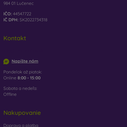
984 01 Lučenec
IČO:
44547722
IČ DPH:
SK2022734318
Kontakt
info@mobilonline.sk
Napíšte nám
Pondelok až piatok:
Online
8:00 - 15:00
Sobota a nedeľa:
Offline
Nakupovanie
Doprava a platba