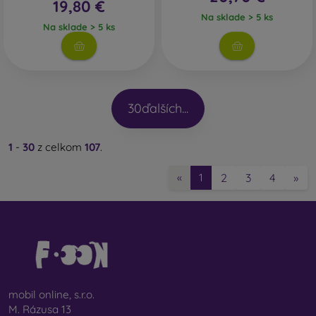
19,80 €
Na sklade > 5 ks
Na sklade > 5 ks
30
ďalších...
1
-
30
z celkom
107
.
2
3
4
»
«
1
mobil online, s.r.o.
M. Rázusa 13