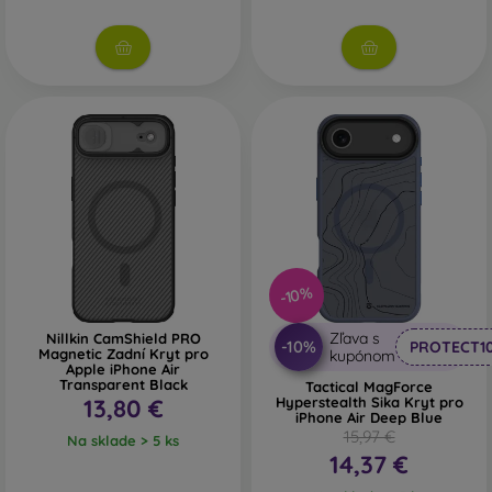
vybrať len ten svoj.
-10%
Zľava s
Nillkin CamShield PRO
-10%
PROTECT1
Magnetic Zadní Kryt pro
kupónom
Apple iPhone Air
Transparent Black
Tactical MagForce
13,80 €
Hyperstealth Sika Kryt pro
iPhone Air Deep Blue
15,97 €
Na sklade > 5 ks
14,37 €