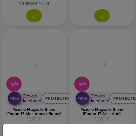
Na sklade > 5 ks
-10%
-10%
Zľava s
Zľava s
-10%
-10%
PROTECT10
PROTECT1
kupónom
kupónom
Puzdro Magsafe Shine
Puzdro Magsafe Shine
iPhone 17 Air - tmavo-fialové
iPhone 17 Air - zlaté
10,60 €
10,60 €
9,54 €
9,54 €
Na sklade > 5 ks
Na sklade > 5 ks