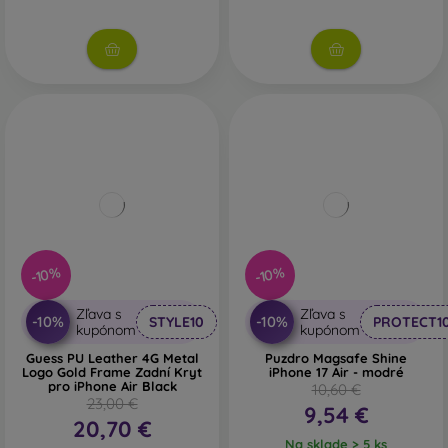
-10%
-10%
Zľava s
Zľava s
-10%
-10%
STYLE10
PROTECT1
kupónom
kupónom
Guess PU Leather 4G Metal
Puzdro Magsafe Shine
Logo Gold Frame Zadní Kryt
iPhone 17 Air - modré
pro iPhone Air Black
10,60 €
23,00 €
9,54 €
20,70 €
Na sklade > 5 ks