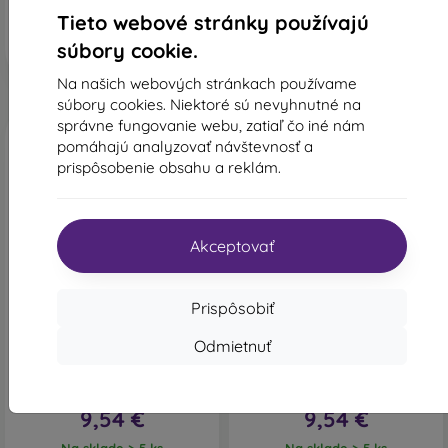
Tieto webové stránky používajú
súbory cookie.
Na našich webových stránkach používame
súbory cookies. Niektoré sú nevyhnutné na
správne fungovanie webu, zatiaľ čo iné nám
pomáhajú analyzovať návštevnosť a
prispôsobenie obsahu a reklám.
Akceptovať
-10%
-10%
Prispôsobiť
Zľava s
Zľava s
-10%
-10%
PROTECT10
PROTECT1
kupónom
kupónom
Odmietnuť
Puzdro Magsafe Shine
Puzdro Magsafe Shine
iPhone 17 Air - ružovo-zlaté
iPhone 17 Air - strieborné
10,60 €
10,60 €
9,54 €
9,54 €
Na sklade > 5 ks
Na sklade > 5 ks