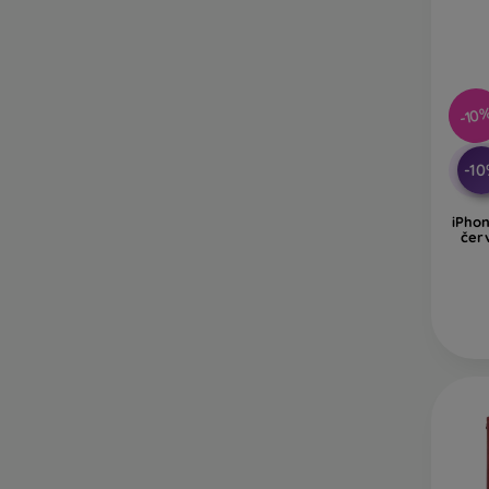
-10
-1
iPhon
čer