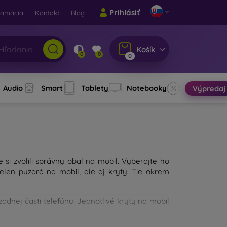
Prihlásiť
lamácia
Kontakt
Blog
Košík
0
0
0
Audio
Smart
Tablety
Notebooky
Výpredaj
e si zvolili správny obal na mobil. Vyberajte ho
len puzdrá na mobil, ale aj kryty. Tie okrem
dnej časti telefónu. Jednotlivé kryty na mobil