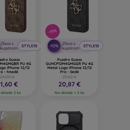
-19%
Zľava s
Zľava s
-10%
STYLE10
STYLE10
kupónom
kupónom
zdro Guess
Puzdro Guess
2M4GMGBR PU 4G
GUHCP12M4GMGGR PU 4G
ne 12/12
Metal Logo iPhone 12/12
ro - hnedé
Pro - šedé
24,00 €
25,62 €
1,60 €
20,87 €
sklade 2 ks
Na sklade > 5 ks