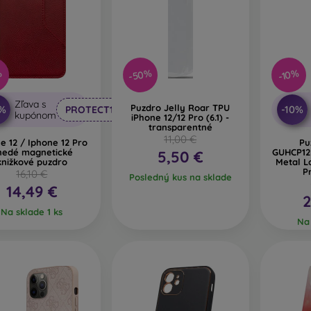
-50%
%
-10%
Zľava s
Puzdro Jelly Roar TPU
0%
-10%
PROTECT10
kupónom
iPhone 12/12 Pro (6.1) -
transparentné
11,00 €
e 12 / Iphone 12 Pro
Pu
nedé magnetické
GUHCP1
5,50 €
knižkové puzdro
Metal Logo iPho
P
16,10 €
Posledný kus na sklade
14,49 €
2
Na sklade 1 ks
Na 