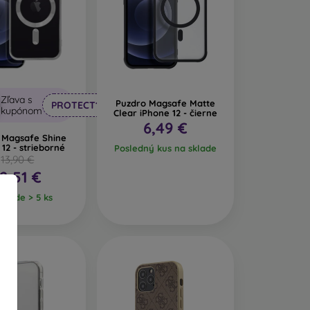
Zľava s
Puzdro Magsafe Matte
PROTECT10
kupónom
Clear iPhone 12 - čierne
6,49 €
 Magsafe Shine
 12 - strieborné
Posledný kus na sklade
13,90 €
12,51 €
klade > 5 ks