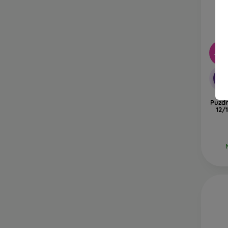
-33
-1
Puzdr
12/