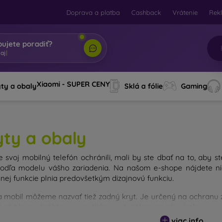
Doprava a platba
Cashback
Vrátenie
Rek
bujete poradiť?
i, tvoj
|
Xiaomi - SUPER CENY
ty a obaly
Sklá a fólie
Gaming
yty a obaly
e svoj mobilný telefón ochránili, mali by ste dbať na to, aby st
odľa modelu vášho zariadenia. Na našom e-shope nájdete nie
nej funkcie plnia predovšetkým dizajnovú funkciu.
a mobil môžeme nazvať tiež zadný kryt. Je určený na ochranu za
išujú hlavne hrúbkou a použitým materiálom na ich výrobu.
viac info