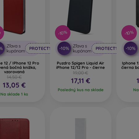
%
-10%
-10%
Zľava s
Zľava s
0%
-10%
-10%
PROTECT10
PROTECT10
kupónom
kupónom
e 12 / IPhone 12 Pro
Puzdro Spigen Liquid Air
Iphone 1
vená bočná knižka,
iPhone 12/12 Pro - čierne
čierna b
vzorovaná
19,00 €
14,50 €
17,11 €
13,05 €
Posledný kus na sklade
Na 
Na sklade 1 ks