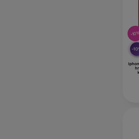
-10
-1
Iphon
h