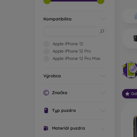
Aké ty
Zá
Kompatibilita
vý
hr
sv
oc
Apple iPhone 12
za
Apple iPhone 12 Pro
Št
Apple iPhone 12 Pro Max
va
mo
Výrobca
oc
Od
Značka
Od
mo
sp
Zv
Typ puzdra
Ou
Materiál puzdra
pr
te