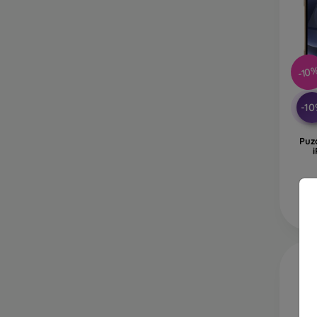
-10
-1
Puz