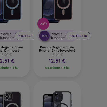
 na mobil zaujímavý dizajn. Nevýhodou pri páde
ábané z recyklovaných materiálov, takže sa v
-10%
nosti veľmi dôležitý.
Zľava s
Zľava s
-10%
PROTECT10
PROTECT10
kupónom
kupónom
il vyrobených z rôznych materiálov. Stačí si
 Magsafe Shine
Puzdro Magsafe Shine
ne 12 - modré
iPhone 12 - ružovo-zlaté
13,90 €
13,90 €
12,51 €
12,51 €
klade > 5 ks
Na sklade > 5 ks