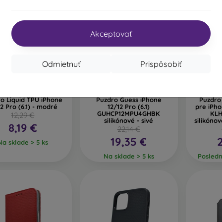
Akceptovať
%
-28%
-13%
Odmietnuť
Prispôsobiť
Zľava s
Zľava s
0%
-10%
-10%
PROTECT10
STYLE10
kupónom
kupónom
o Liquid TPU iPhone
Puzdro Guess iPhone
Puzdro
12 Pro (6.1) - modré
12/12 Pro (6.1)
pre iPho
GUHCP12MPU4GHBK
KL
12,29 €
silikónové - sivé
silikóno
8,19 €
22,14 €
19,35 €
Na sklade > 5 ks
Na sklade > 5 ks
Posledn