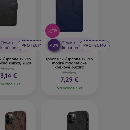
-51%
Zľava s
Zľava s
-10%
PROTECT10
PROTECT10
kupónom
kupónom
2 / Iphone 12 Pro
Iphone 12 / Iphone 12 Pro
očná knižka, 2020
modré magnetické
knižkové puzdro
14,60 €
14,96 €
13,14 €
7,29 €
sklade 1 ks
Na sklade 1 ks