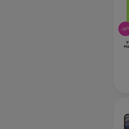
Sk
je
Re
-50
pr
P
Na naš
Ma
vybrať 