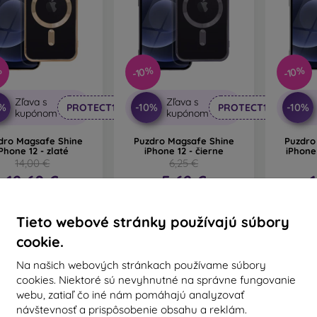
%
-10%
-10%
Zľava s
Zľava s
0%
-10%
-10%
PROTECT10
PROTECT10
kupónom
kupónom
dro Magsafe Shine
Puzdro Magsafe Shine
Puzdro
iPhone 12 - zlaté
iPhone 12 - čierne
iPhone
14,00 €
6,25 €
12,60 €
5,62 €
Na sklade > 5 ks
Na sklade 3 ks
Na s
Tieto webové stránky používajú súbory
cookie.
Na našich webových stránkach používame súbory
cookies. Niektoré sú nevyhnutné na správne fungovanie
webu, zatiaľ čo iné nám pomáhajú analyzovať
návštevnosť a prispôsobenie obsahu a reklám.