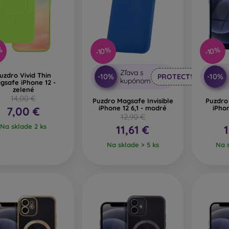
lo
– sklo sa používa len na doplnenie krytov. Dodávajú obalom
, že sklenený kryt na mobil môže prasknúť.
cyklovaný materiál
– kompostovateľné obaly na mobil sú vyr
%
-10%
-10%
írode môžu 100 % rozložiť. Dôraz na životné prostredie je v súčas
Zľava s
uzdro Vivid Thin
-10%
-10%
PROTECT10
kupónom
om e-shope FOON nájdete desiatky zaujímavých krytov na mob
gsafe iPhone 12 -
zelené
len ten svoj.
14,00 €
Puzdro Magsafe Invisible
Puzdro
iPhone 12 6,1 - modré
iPho
7,00 €
12,90 €
Na sklade 2 ks
11,61 €
Na sklade > 5 ks
Na s