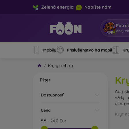
Zelená energia
Napíšte nám
Potre
Som Mob
Mobily
Príslušenstvo na mobil
Kry
Kryty a obaly
Kr
Filter
Aby st
Dostupnosť
vždy p
ochran
Cena
Kryt n
sa odl
5.5
-
24.0
Eur