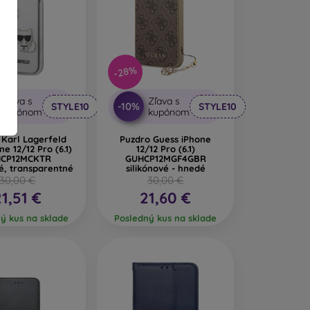
-28%
Zľava s
Zľava s
-10%
STYLE10
STYLE10
kupónom
kupónom
 Karl Lagerfeld
Puzdro Guess iPhone
ne 12/12 Pro (6.1)
12/12 Pro (6.1)
HCP12MCKTR
GUHCP12MGF4GBR
vé, transparentné
silikónové - hnedé
30,00 €
30,00 €
21,51 €
21,60 €
ý kus na sklade
Posledný kus na sklade