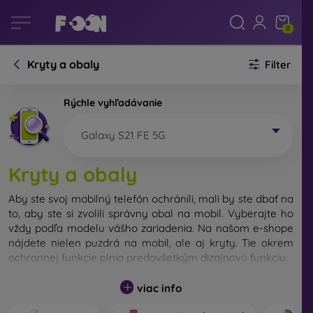
0
Kryty a obaly
Filter
Rýchle vyhľadávanie
Galaxy S21 FE 5G
Kryty a obaly
Aby ste svoj mobilný telefón ochránili, mali by ste dbať na
to, aby ste si zvolili správny obal na mobil. Vyberajte ho
vždy podľa modelu vášho zariadenia. Na našom e-shope
nájdete nielen puzdrá na mobil, ale aj kryty. Tie okrem
ochrannej funkcie plnia predovšetkým dizajnovú funkciu.
Kryt na mobil môžeme nazvať tiež zadný kryt. Je určený
viac info
na ochranu zadnej časti telefónu. Jednotlivé kryty na
mobil sa odlišujú hlavne hrúbkou a použitým materiálom