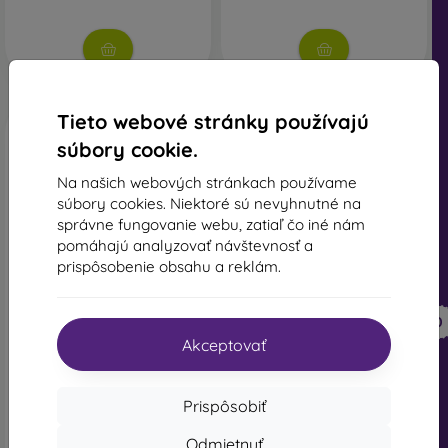
Tieto webové stránky používajú
súbory cookie.
Na našich webových stránkach používame
súbory cookies. Niektoré sú nevyhnutné na
správne fungovanie webu, zatiaľ čo iné nám
pomáhajú analyzovať návštevnosť a
prispôsobenie obsahu a reklám.
-50%
-55%
Zľava s
Puzdro NoName TPU
-10%
PROTECT10
Samsung Galaxy S21 FE,
kupónom
1mm - transparentné
Akceptovať
9,59 €
Puzdro Carbon Lux TPU
Samsung Galaxy S21 FE
4,80 €
G990 - čierne
11,00 €
Prispôsobiť
Na sklade 2 ks
4,94 €
Odmietnuť