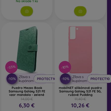
Na sklade 1 ks
-55%
-10%
Zľava s
Zľava s
-10%
-10%
PROTECT10
PROTECT10
kupónom
kupónom
Puzdro Mezzo Book
mobilNET silikónové puzdro
Samsung Galaxy S21 FE
Samsung Galaxy S21 FE 5G,
vzor mandala - zelené
ružové Pudding
14,00 €
11,40 €
6,30 €
10,26 €