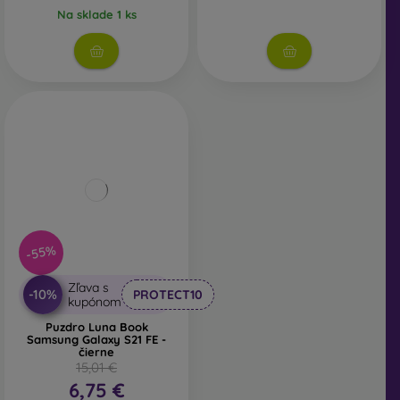
Na sklade 1 ks
-55%
Zľava s
-10%
PROTECT10
kupónom
Puzdro Luna Book
Samsung Galaxy S21 FE -
čierne
15,01 €
6,75 €