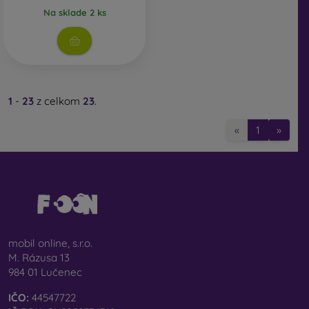
Na sklade 2 ks
1
-
23
z celkom
23
.
«
1
»
mobil online, s.r.o.
M. Rázusa 13
984 01 Lučenec
IČO:
44547722