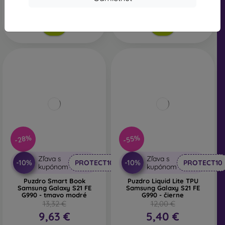
Posledný kus na sklade
-28%
-55%
Zľava s
Zľava s
-10%
-10%
PROTECT10
PROTECT10
kupónom
kupónom
Puzdro Smart Book
Puzdro Liquid Lite TPU
Samsung Galaxy S21 FE
Samsung Galaxy S21 FE
G990 - tmavo modré
G990 - čierne
13,32 €
12,00 €
9,63 €
5,40 €