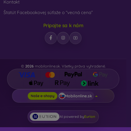
Kontakt
Štatút Facebookovej súťaže o “vecná cena”
Pripojte sa k nám
©
2026
mobilonline.sk. Všetky práva vyhradené.
Mobilonline.sk
Naše e-shopy
AI powered by
Eurion