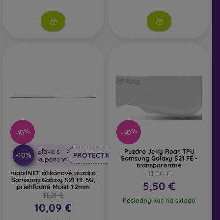
Na našom e-shope FOON nájdete desiatky zaujímavých
krytov na mobil vyrobených z rôznych materiálov. Stačí si
vybrať len ten svoj.
-50%
-10%
Zľava s
Puzdro Jelly Roar TPU
-10%
PROTECT10
Samsung Galaxy S21 FE -
kupónom
transparentné
mobilNET silikónové puzdro
11,00 €
Samsung Galaxy S21 FE 5G,
5,50 €
priehľadné Moist 1.2mm
11,21 €
Posledný kus na sklade
10,09 €