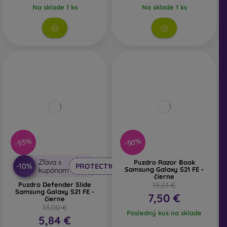
Na sklade 1 ks
Na sklade 1 ks
-50%
-55%
Zľava s
Puzdro Razor Book
-10%
PROTECT10
Samsung Galaxy S21 FE -
kupónom
čierne
Puzdro Defender Slide
15,01 €
Samsung Galaxy S21 FE -
7,50 €
čierne
13,00 €
Posledný kus na sklade
5,84 €