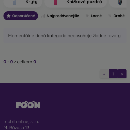
Kryty
Knižkové puzdrá
výrobu.
Odporúčané
Najpredávanejšie
Lacné
Drahé
Aké typy zadných krytov na mobil rozlišujeme?
Základné kryty na mobil s hrúbkou 0,3 mm
– ide o
ultratenké gumené alebo silikónové kryty, ktoré majú
Momentálne daná kategória neobsahuje žiadne tovary.
výbornú pružnosť a sú spoľahlivé. Najčastejšie sa
vyrábajú ako transparentné. Priehľadný obal na mobil s
hrúbkou 0,3 mm je vhodný najmä pre ľudí, ktorí nechcú
skrývať svoj smartfón a jeho peknú farbu chcú ukázať
0
-
0
z celkom
0
.
svetu. Aj napriek tomu však chcú, aby bol ich telefón
chránený. Jeho výhodou je, že nevytláča nalepené
«
1
»
ochranné sklo na mobil. Môžete preto siahnuť aj po
celotvárovom 3D tvrdenom skle, ktoré spolu s krytom
zabezpečí dokonalú ochranu. Jeho jedinou nevýhodou
je nižší tlmiaci účinok pri páde.
Štýlové zadné kryty
– do tejto kategórie spadá
väčšina ponúkaných puzdier. Prichádzajú v
najrôznejších variantoch, motívoch či farbách, a preto
mobil online, s.r.o.
môžete vďaka nim jedinečným spôsobom vyjadriť svoju
M. Rázusa 13