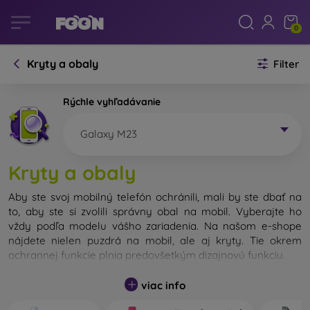
0
Kryty a obaly
Filter
Rýchle vyhľadávanie
Galaxy M23
Kryty a obaly
Aby ste svoj mobilný telefón ochránili, mali by ste dbať na
to, aby ste si zvolili správny obal na mobil. Vyberajte ho
vždy podľa modelu vášho zariadenia. Na našom e-shope
nájdete nielen puzdrá na mobil, ale aj kryty. Tie okrem
ochrannej funkcie plnia predovšetkým dizajnovú funkciu.
Kryt na mobil môžeme nazvať tiež zadný kryt. Je určený na
viac info
ochranu zadnej časti telefónu. Jednotlivé kryty na mobil sa
odlišujú hlavne hrúbkou a použitým materiálom na ich