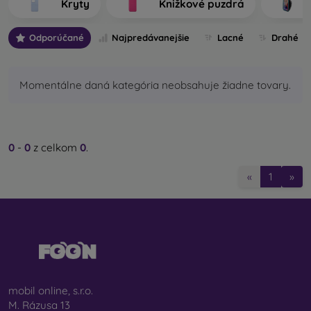
Kryty
Knižkové puzdrá
výrobu.
Odporúčané
Najpredávanejšie
Lacné
Drahé
Aké typy zadných krytov na mobil rozlišujeme?
Základné kryty na mobil s hrúbkou 0,3 mm
– ide o
ultratenké gumené alebo silikónové kryty, ktoré majú
Momentálne daná kategória neobsahuje žiadne tovary.
výbornú pružnosť a sú spoľahlivé. Najčastejšie sa
vyrábajú ako transparentné. Priehľadný obal na mobil s
hrúbkou 0,3 mm je vhodný najmä pre ľudí, ktorí nechcú
skrývať svoj smartfón a jeho peknú farbu chcú ukázať
0
-
0
z celkom
0
.
svetu. Aj napriek tomu však chcú, aby bol ich telefón
chránený. Jeho výhodou je, že nevytláča nalepené
«
1
»
ochranné sklo na mobil. Môžete preto siahnuť aj po
celotvárovom 3D tvrdenom skle, ktoré spolu s krytom
zabezpečí dokonalú ochranu. Jeho jedinou nevýhodou
je nižší tlmiaci účinok pri páde.
Štýlové zadné kryty
– do tejto kategórie spadá
väčšina ponúkaných puzdier. Prichádzajú v
najrôznejších variantoch, motívoch či farbách, a preto
mobil online, s.r.o.
môžete vďaka nim jedinečným spôsobom vyjadriť svoju
M. Rázusa 13