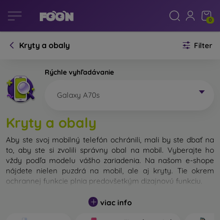
0
Kryty a obaly
Filter
Rýchle vyhľadávanie
Galaxy A70s
Kryty a obaly
Aby ste svoj mobilný telefón ochránili, mali by ste dbať na
to, aby ste si zvolili správny obal na mobil. Vyberajte ho
vždy podľa modelu vášho zariadenia. Na našom e-shope
nájdete nielen puzdrá na mobil, ale aj kryty. Tie okrem
ochrannej funkcie plnia predovšetkým dizajnovú funkciu.
Kryt na mobil môžeme nazvať tiež zadný kryt. Je určený na
viac info
ochranu zadnej časti telefónu. Jednotlivé kryty na mobil sa
odlišujú hlavne hrúbkou a použitým materiálom na ich